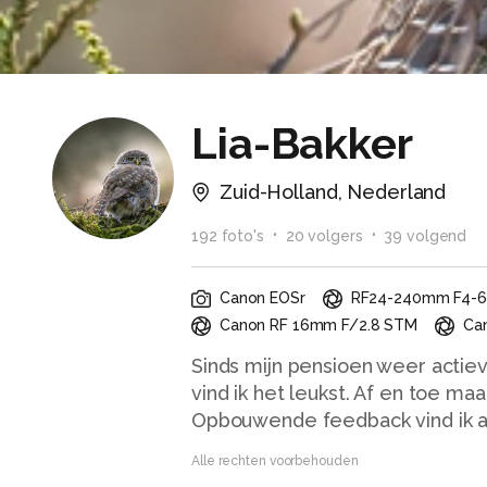
Lia-Bakker
Zuid-Holland, Nederland
192
foto
's
20
volger
s
39
volgend
Canon EOSr
RF24-240mm F4-6.
Canon RF 16mm F/2.8 STM
Ca
Sinds mijn pensioen weer actie
vind ik het leukst. Af en toe maa
Opbouwende feedback vind ik al
Alle rechten voorbehouden