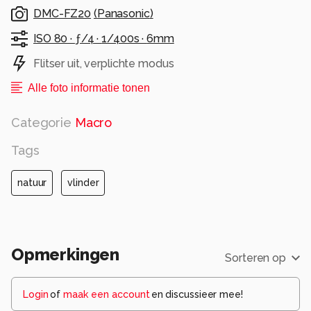
DMC-FZ20
(
Panasonic
)
ISO 80 ·
ƒ/4 ·
1/400s ·
6mm
Flitser uit, verplichte modus
Alle foto informatie tonen
Categorie
Macro
Tags
natuur
vlinder
Opmerkingen
Sorteren op
Login
of
maak een account
en discussieer mee!