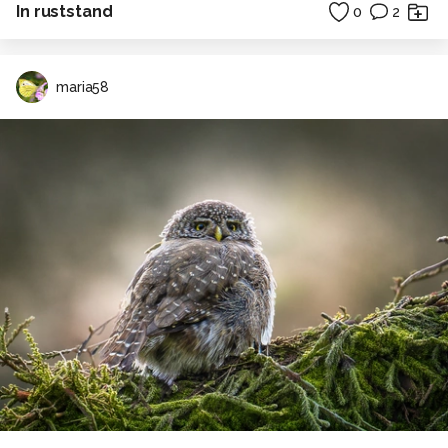
In ruststand
0
2
maria58