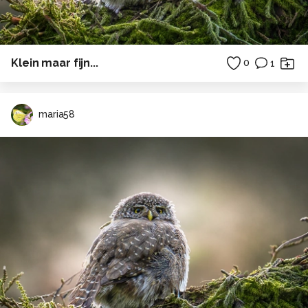
Klein maar fijn...
0
1
maria58