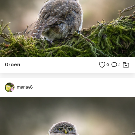
Groen
0
2
maria58