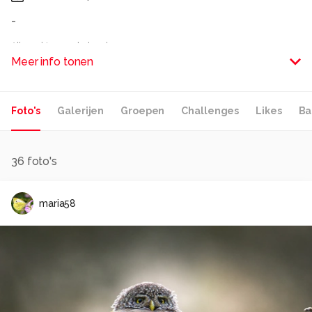
-
Alle rechten voorbehouden
Meer info tonen
Foto's
Galerijen
Groepen
Challenges
Likes
Ba
36
foto's
maria58