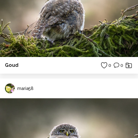
Goud
0
0
maria58