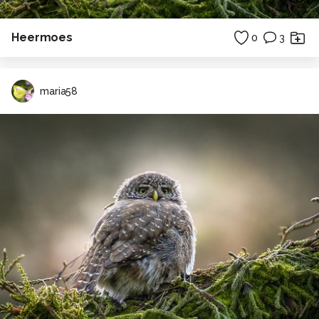
Heermoes
0
3
maria58