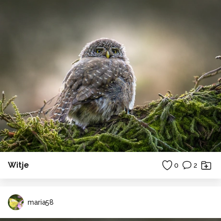
Witje
0
2
maria58