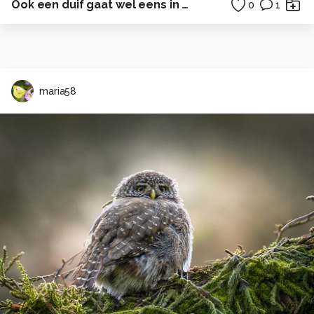
Ook een duif gaat wel eens in bad
0
1
maria58