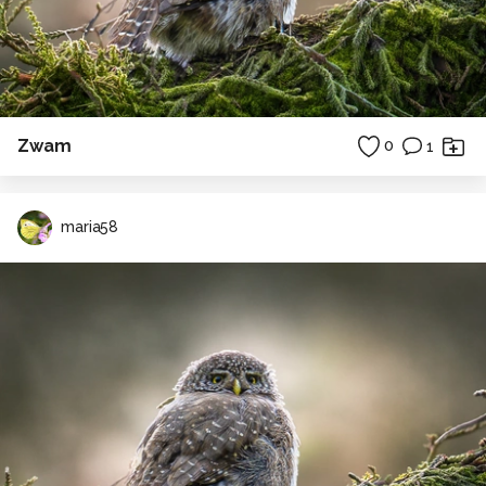
Zwam
0
1
maria58