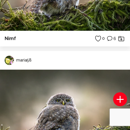
Nimf
0
6
maria58