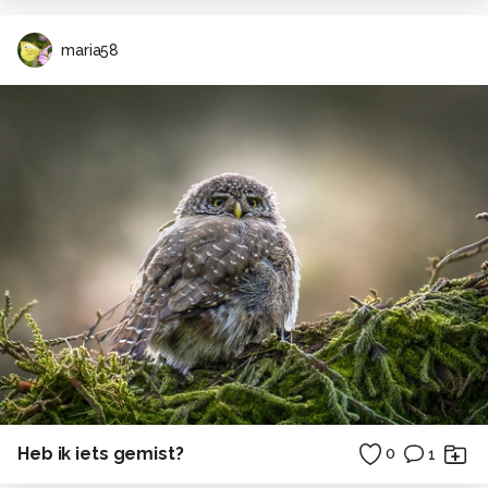
maria58
Heb ik iets gemist?
0
1