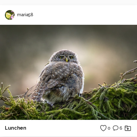
maria58
Lunchen
0
6