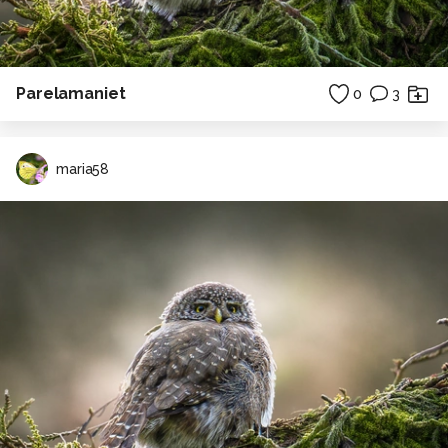
Parelamaniet
0
3
maria58