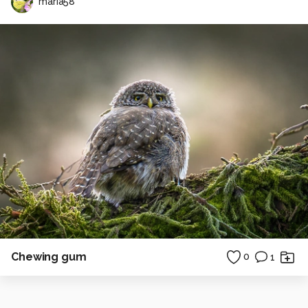
maria58
Chewing gum
0
1