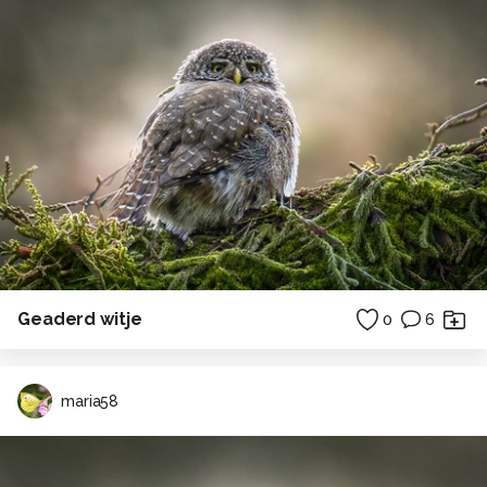
Geaderd witje
0
6
maria58