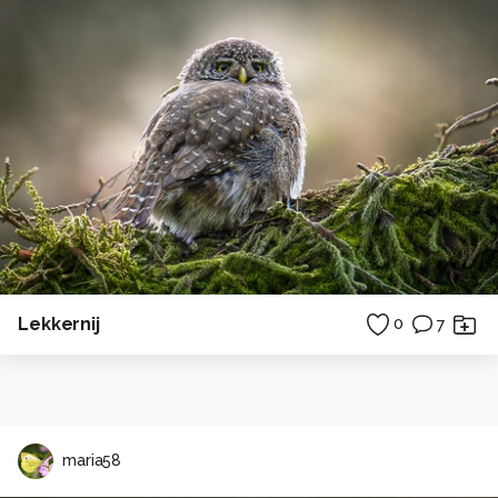
Lekkernij
0
7
maria58