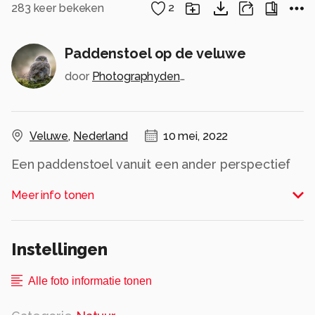
283
keer bekeken
2
Paddenstoel op de veluwe
door
Photographydenise
Veluwe
,
Nederland
10 mei, 2022
Een paddenstoel vanuit een ander perspectief
gefotografeerd op de veluwe. Gefotografeerd
Meer info tonen
met een iPhone.
Alle rechten voorbehouden
Instellingen
Alle foto informatie tonen