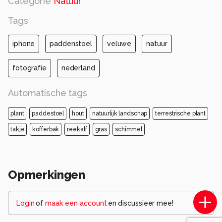
Categorie
Natuur
Tags
iphone
paddenstoel
veluwe
natuur
fotografie
nederland
Automatische tags
plant
paddestoel
hout
natuurlijk landschap
terrestrische plant
takje
kofferbak
reekalf
gras
schimmel
Opmerkingen
Login
of
maak een account
en discussieer mee!