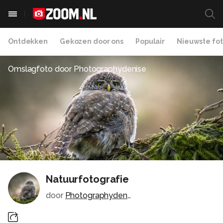
Ontdekken
Gekozen door ons
Populair
Nieuwste fot
Omslagfoto door
Photographydenise
Natuurfotografie
door
Photographydenise