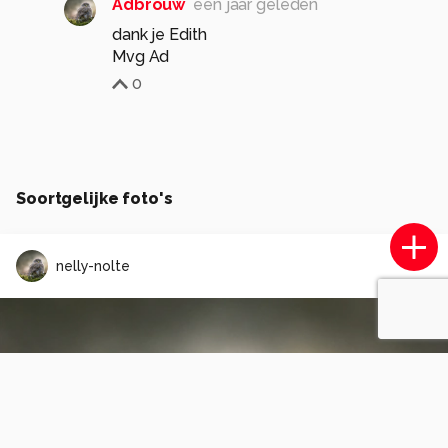
Adbrouw
één jaar geleden
dank je Edith
Mvg Ad
0
Soortgelijke foto's
nelly-nolte