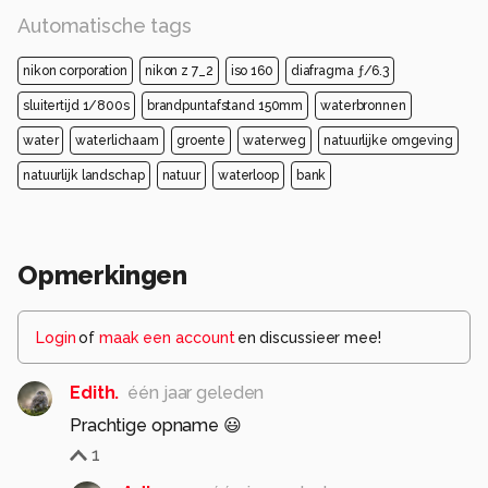
Automatische tags
nikon corporation
nikon z 7_2
iso 160
diafragma ƒ/6.3
sluitertijd 1/800s
brandpuntafstand 150mm
waterbronnen
water
waterlichaam
groente
waterweg
natuurlijke omgeving
natuurlijk landschap
natuur
waterloop
bank
Opmerkingen
Login
of
maak een account
en discussieer mee!
Edith.
één jaar geleden
Prachtige opname 😃
1