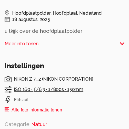
Hoofdplaatpolder
,
Hoofdplaat
,
Nederland
18 augustus, 2025
uitkijk over de hoofdplaatpolder
Meer info tonen
Alle rechten voorbehouden
Instellingen
NIKON Z 7_2
(
NIKON CORPORATION
)
ISO 160 ·
ƒ/6.3 ·
1/800s ·
150mm
Flits uit
Alle foto informatie tonen
Categorie
Natuur