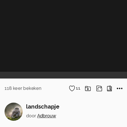
118
keer bekeken
11
landschapje
door
Adbrouw