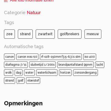
Alle foto informatie tonen
Categorie
Natuur
Tags
zee
strand
zwartwit
golfbrekers
meeuw
Automatische tags
canon
canon eos r10
rf-s18-150mm f3.5-6.3 is stm
iso 400
diafragma ƒ/11
sluitertijd 1/200s
brandpuntafstand 95mm
lucht
wolk
dag
water
waterlichaam
horizon
zonsondergang
strand
golf
vloeistof
Opmerkingen