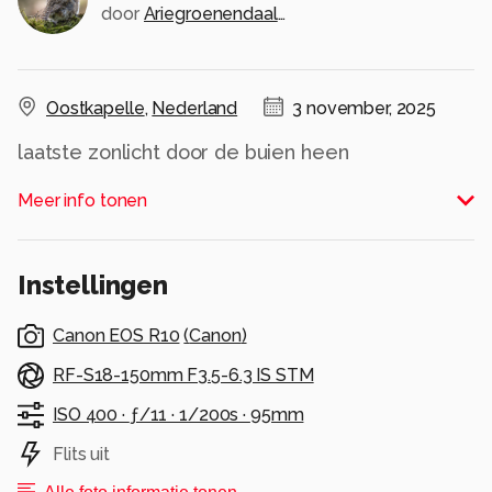
door
Ariegroenendaal10
Oostkapelle
,
Nederland
3 november, 2025
laatste zonlicht door de buien heen
Alle rechten voorbehouden
Meer info tonen
Instellingen
Canon EOS R10
(
Canon
)
RF-S18-150mm F3.5-6.3 IS STM
ISO 400 ·
ƒ/11 ·
1/200s ·
95mm
Flits uit