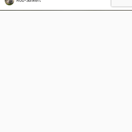
Rob-Slinkert
Waterleven
0
0
sabinadevries1980