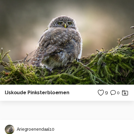
IJskoude Pinksterbloemen
9
0
Ariegroenendaal10