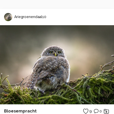
Ariegroenendaal10
Bloesempracht
9
0