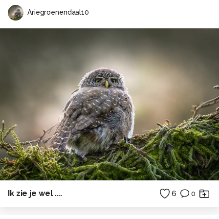
Ariegroenendaal10
Ik zie je wel ....
6
0