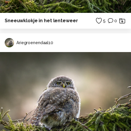
Sneeuwklokje in het lenteweer
5
0
Ariegroenendaal10