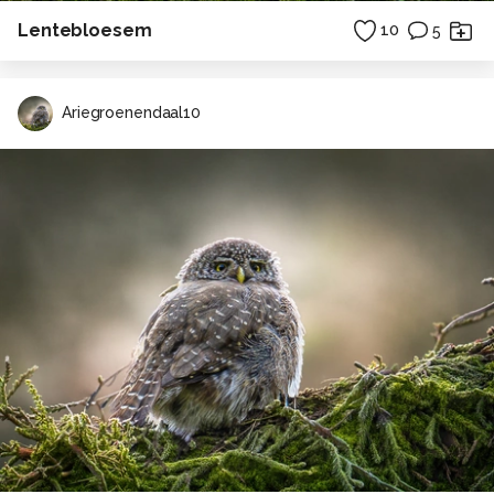
Lentebloesem
10
5
Ariegroenendaal10