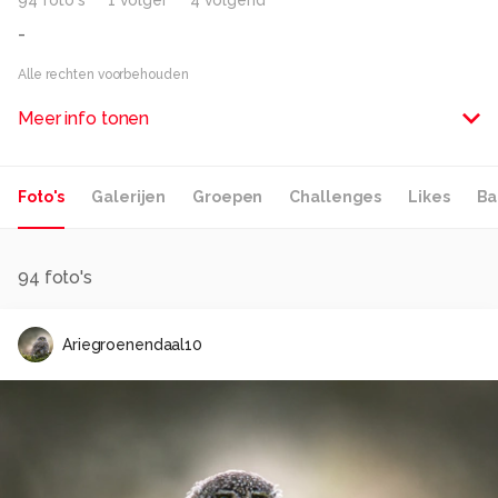
94
foto
's
1
volger
4
volgend
-
Alle rechten voorbehouden
Meer info tonen
Foto's
Galerijen
Groepen
Challenges
Likes
Ba
94
foto's
Ariegroenendaal10