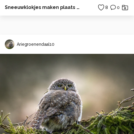
Sneeuwklokjes maken plaats voor de lente
8
0
Ariegroenendaal10