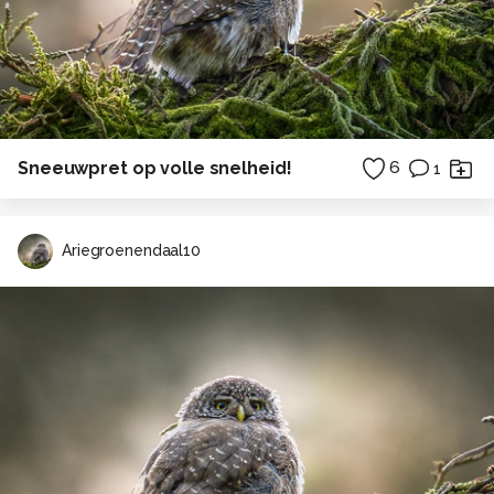
Sneeuwpret op volle snelheid!
6
1
Ariegroenendaal10