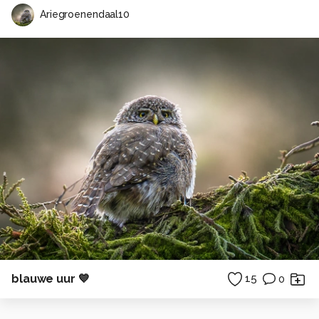
Ariegroenendaal10
blauwe uur 💙
15
0