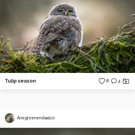
Tulip season
8
4
Ariegroenendaal10