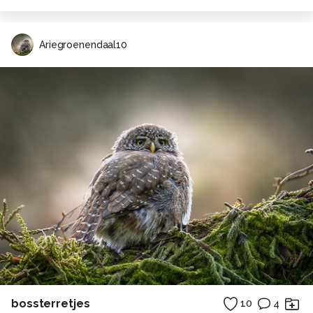
Ariegroenendaal10
bossterretjes
10
4