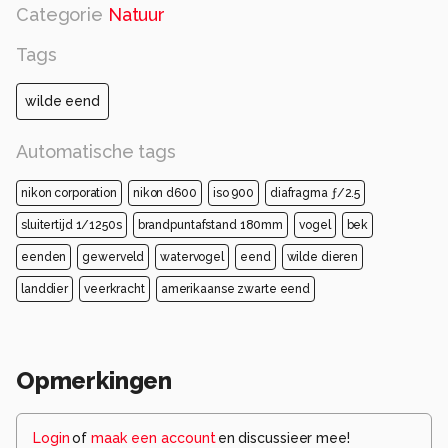
Categorie
Natuur
Tags
wilde eend
Automatische tags
nikon corporation
nikon d600
iso 900
diafragma ƒ/2.5
sluitertijd 1/1250s
brandpuntafstand 180mm
vogel
bek
eenden
gewerveld
watervogel
eend
wilde dieren
landdier
veerkracht
amerikaanse zwarte eend
Opmerkingen
Login
of
maak een account
en discussieer mee!