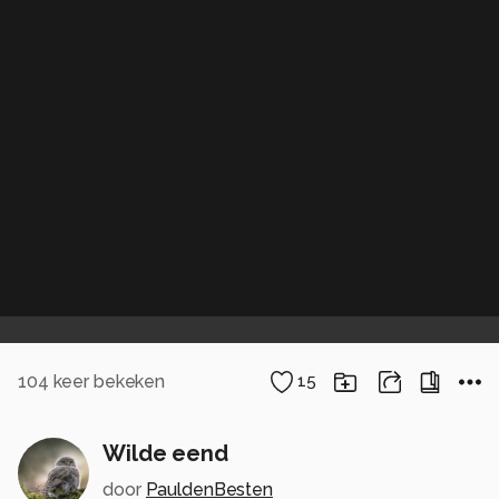
104
keer bekeken
15
Wilde eend
door
PauldenBesten