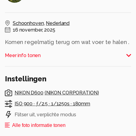
Schoonhoven
,
Nederland
16 november, 2025
Komen regelmatig terug om wat voer te halen .
Alle rechten voorbehouden
Meer info tonen
Instellingen
NIKON D600
(
NIKON CORPORATION
)
ISO 900 ·
ƒ/2.5 ·
1/1250s ·
180mm
Flitser uit, verplichte modus
Alle foto informatie tonen