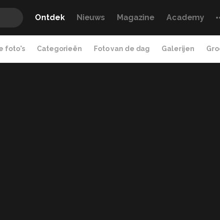
Ontdek
Nieuws
Magazine
Academy
 foto's
Categorieën
Foto van de dag
Galerijen
Gro