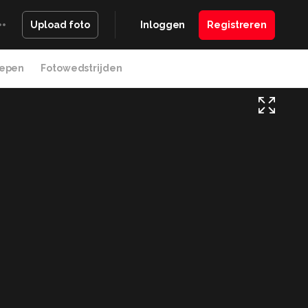
Inloggen
Registreren
Upload foto
epen
Fotowedstrijden