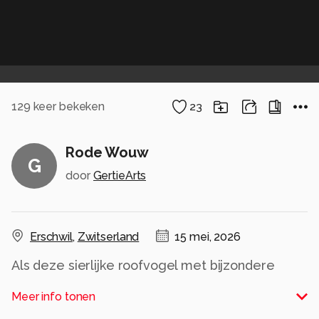
129
keer bekeken
23
Rode Wouw
G
door
GertieArts
Erschwil
,
Zwitserland
15 mei, 2026
Als deze sierlijke roofvogel met bijzondere
kleuren opeens tijdens een wandeling boven je
Meer info tonen
vliegt, kun je niet anders dan snel je camera
grijpen. Wat een moment om onverwacht mee