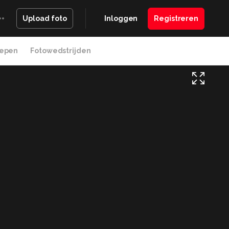
Inloggen
Registreren
Upload foto
epen
Fotowedstrijden