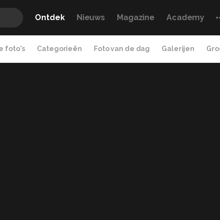
Ontdek
Nieuws
Magazine
Academy
 foto's
Categorieën
Foto van de dag
Galerijen
Gro