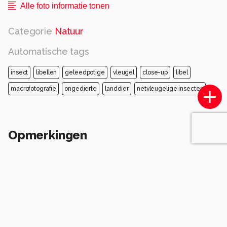
Alle foto informatie tonen
Categorie
Natuur
Automatische tags
insect
libellen
geleedpotige
vleugel
close-up
libel
macrofotografie
ongedierte
landdier
netvleugelige insecten
Opmerkingen
Login
of
maak een account
en discussieer mee!
AnneliesV
3 maanden geleden
A
Fraaie close-up van gemaakt
0