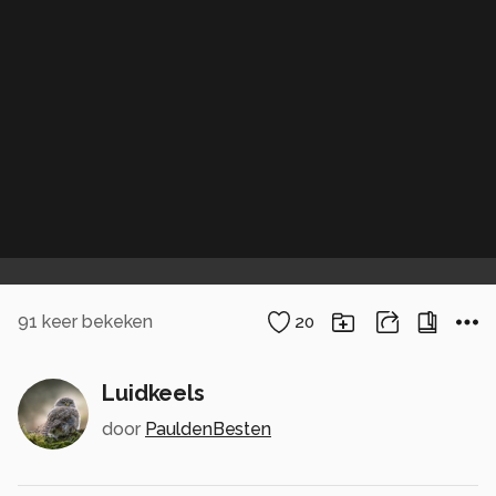
91
keer bekeken
20
Luidkeels
door
PauldenBesten