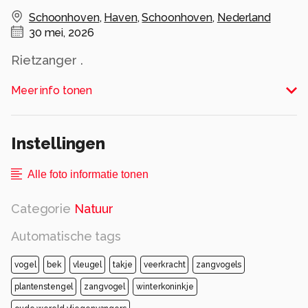
Schoonhoven
,
Haven
,
Schoonhoven
,
Nederland
30 mei, 2026
Rietzanger .
Alle rechten voorbehouden
Meer info tonen
Instellingen
Alle foto informatie tonen
Categorie
Natuur
Automatische tags
vogel
bek
vleugel
takje
veerkracht
zangvogels
plantenstengel
zangvogel
winterkoninkje