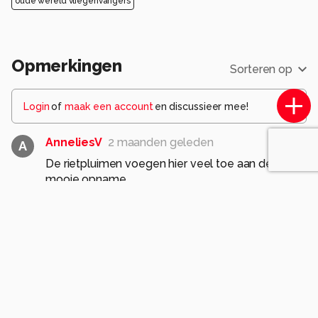
oude wereld vliegenvangers
Opmerkingen
Sorteren op
Login
of
maak een account
en discussieer mee!
AnneliesV
2 maanden geleden
A
De rietpluimen voegen hier veel toe aan deze
mooie opname
0
jvriens
2 maanden geleden
mooi beeld
0
PauldenBesten
2 maanden geleden
Dank je wel.