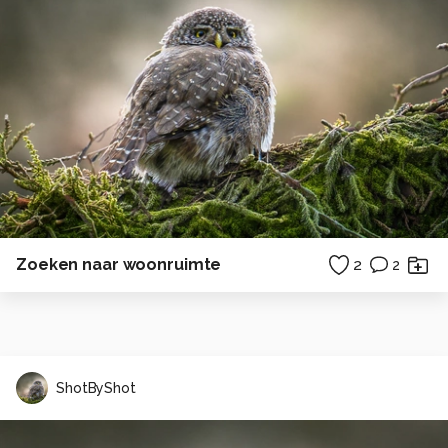
Zoeken naar woonruimte
2
2
ShotByShot