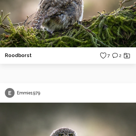
Roodborst
7
2
E
Emmie1979