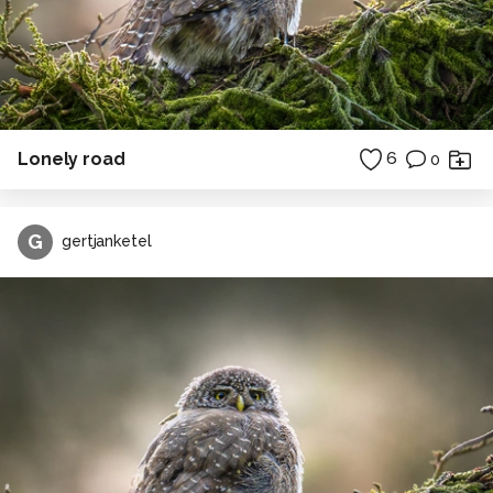
Lonely road
6
0
G
gertjanketel