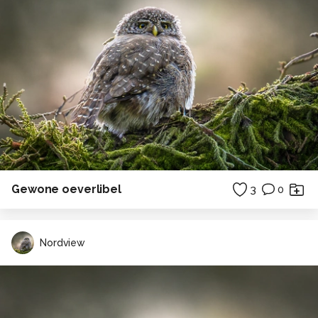
Gewone oeverlibel
3
0
Nordview