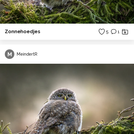
Zonnehoedjes
5
1
M
MeindertR