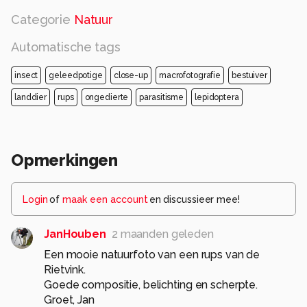
Categorie
Natuur
Automatische tags
insect
geleedpotige
close-up
macrofotografie
bestuiver
landdier
rups
ongedierte
parasitisme
lepidoptera
Opmerkingen
Login
of
maak een account
en discussieer mee!
JanHouben
2 maanden geleden
Een mooie natuurfoto van een rups van de
Rietvink.
Goede compositie, belichting en scherpte.
Groet, Jan