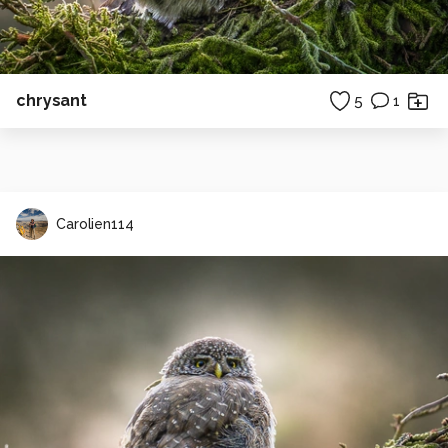
chrysant
5
1
Carolien114