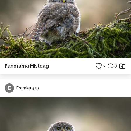
Panorama Mistdag
3
0
E
Emmie1979