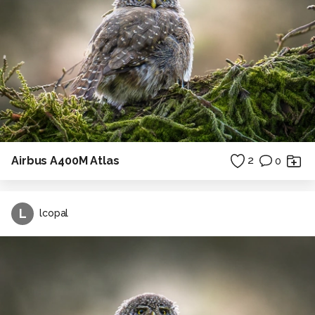
Airbus A400M Atlas
2
0
L
lcopal