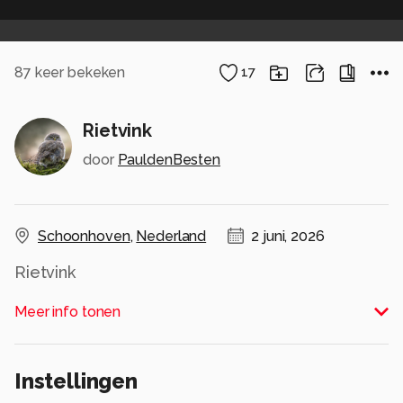
87
keer bekeken
17
Rietvink
door
PauldenBesten
Schoonhoven
,
Nederland
2 juni, 2026
Rietvink
Alle rechten voorbehouden
Meer info tonen
Instellingen