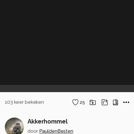
103
keer bekeken
25
Akkerhommel
door
PauldenBesten