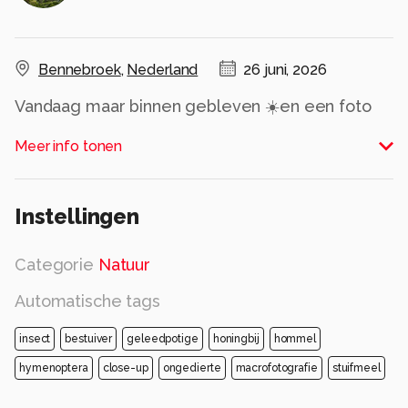
Bennebroek
,
Nederland
26 juni, 2026
Vandaag maar binnen gebleven ☀️en een foto
van vorig jaar geplaatst.
Meer info tonen
Alle rechten voorbehouden
Instellingen
Categorie
Natuur
Automatische tags
insect
bestuiver
geleedpotige
honingbij
hommel
hymenoptera
close-up
ongedierte
macrofotografie
stuifmeel