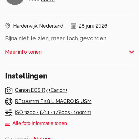
Harderwijk
,
Nederland
28 juni, 2026
Bijna niet te zien, maar toch gevonden
Alle rechten voorbehouden
Meer info tonen
Instellingen
Canon EOS R7
(
Canon
)
RF100mm F2.8 L MACRO IS USM
ISO 3200 ·
ƒ/11 ·
1/800s ·
100mm
Alle foto informatie tonen
Categorie
Natuur