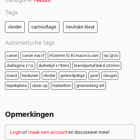
Tags
vlinder
camouflage
neutrale kleur
Automatische tags
canon
canon eos r7
rf100mm f2.8 l macro is usm
iso 3200
diafragma ƒ/11
sluitertijd 1/800s
brandpuntafstand 100mm
insect
bestuiver
vlinder
geleedpotige
geel
vleugel
lepidoptera
close-up
houtwitten
groenaderig wit
Opmerkingen
Login
of
maak een account
en discussieer mee!