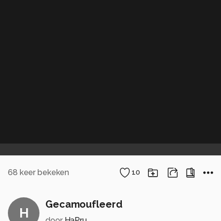
68
keer bekeken
10
Gecamoufleerd
H
door
HaPru