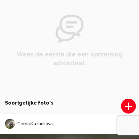
Wees de eerste die een opmerking
achterlaat.
Soortgelijke foto's
CemalKazankaya