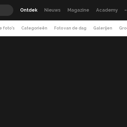
Ontdek
Nieuws
Magazine
Academy
 foto's
Categorieën
Foto van de dag
Galerijen
Gro