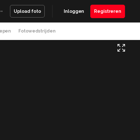
Inloggen
Registreren
Upload foto
epen
Fotowedstrijden