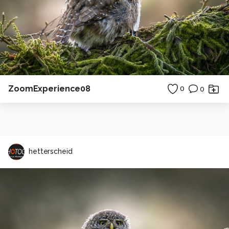
ZoomExperience08
0
0
hetterscheid