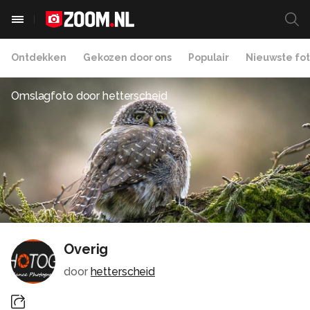
Ontdekken
Gekozen door ons
Populair
Nieuwste fot
Omslagfoto door
hetterscheid
Overig
door
hetterscheid