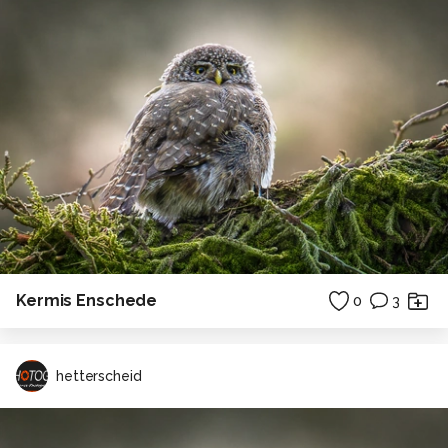
Kermis Enschede
0
3
hetterscheid