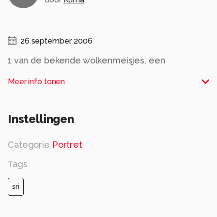
26 september, 2006
1 van de bekende wolkenmeisjes, een
grotschildering lang geleden gemaakt in de
Meer info tonen
Sigiriya rots in Dambulla, Sri Lanka.
Een lange klim moeten maken voor deze foto.
Alle rechten voorbehouden
Instellingen
Categorie
Portret
Tags
sri