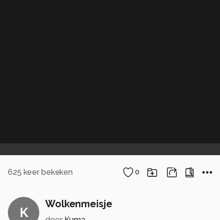
625
keer bekeken
0
Wolkenmeisje
K
door
Kuma