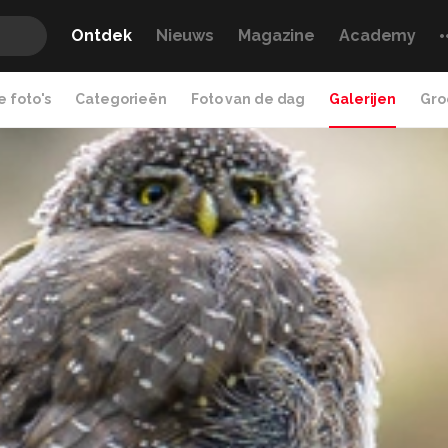
Ontdek
Nieuws
Magazine
Academy
 foto's
Categorieën
Foto van de dag
Galerijen
Gro