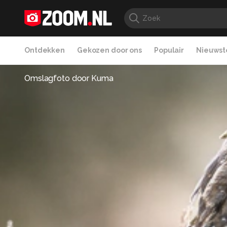
Ontdekken
Gekozen door ons
Populair
Nieuwste
Omslagfoto door
Kuma