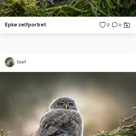
Epke zelfportret
2
0
toof