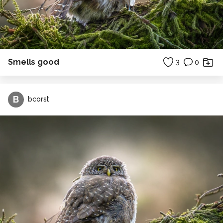
Smells good
3
0
B
bcorst