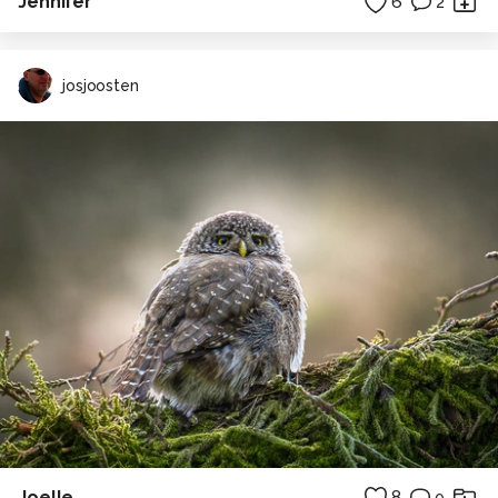
Jennifer
6
2
josjoosten
Joelle
8
0