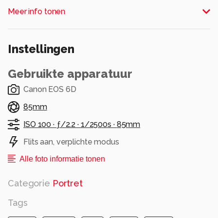
enkele grote softbox van iets van 120cm
Meer info tonen
doorsnede.
Alle rechten voorbehouden
Instellingen
Gebruikte apparatuur
Canon EOS 6D
85mm
ISO 100 ·
ƒ/2.2 ·
1/2500s ·
85mm
Flits aan, verplichte modus
Alle foto informatie tonen
Categorie
Portret
Tags