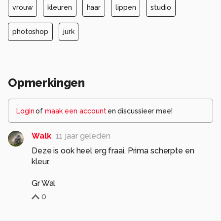
vrouw
kleuren
haar
lippen
studio
photoshop
jurk
Opmerkingen
Login
of
maak een account
en discussieer mee!
Walk
11 jaar geleden
Deze is ook heel erg fraai. Prima scherpte en
kleur.
Gr Wal
0