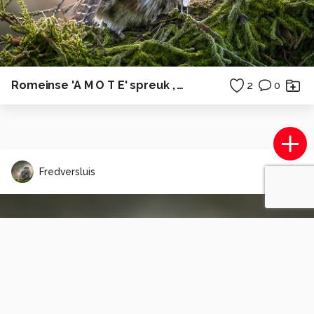
Romeinse 'A M O T E' spreuk , Valkhofpark, Nijmegen 2026-2033
2
0
Fredversluis