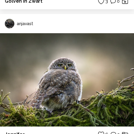
Golven in Zwart
3
0
anjavast