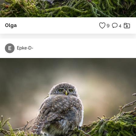
Olga
9
4
E
Epke-D-