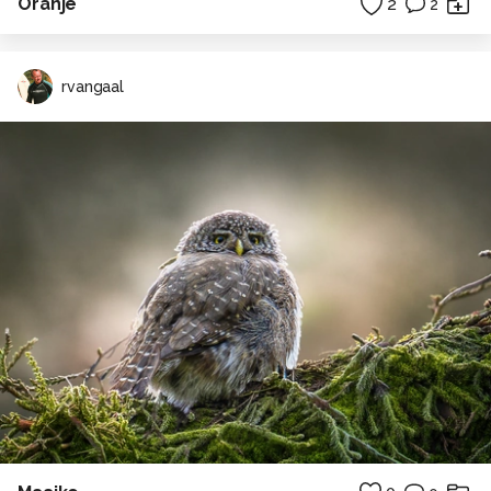
Oranje
2
2
rvangaal