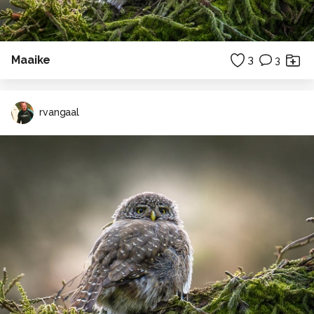
Maaike
3
3
rvangaal