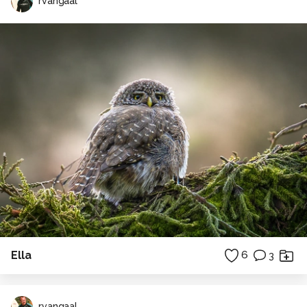
rvangaal
Ella
6
3
rvangaal