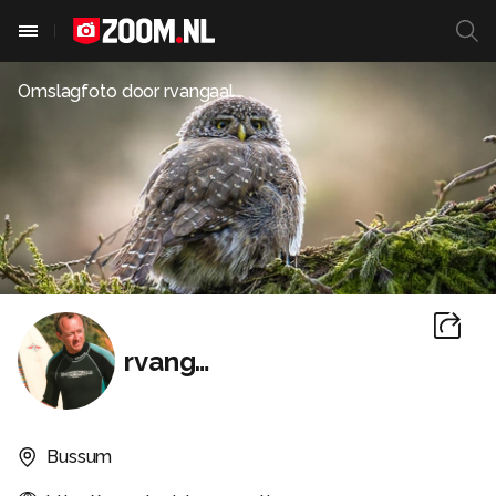
Omslagfoto door
rvangaal
rvangaal
Bussum