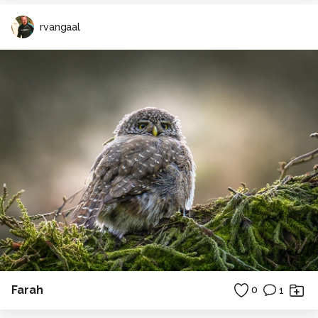
rvangaal
Farah
0
1