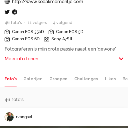
http://www.kodakmomentje.com
46
foto
's
11
volger
s
4
volgend
Canon EOS 350D
Canon EOS 5D
Canon EOS 6D
Sony A7S II
Fotograferen is mijn grote passie naast een 'gewone'
fulltime baan.
Meer info tonen
Ben in bezit van een thuisstudio compleet met flitsers,
softboxes, windmachine en achtergronden. Daar
Foto's
Galerijen
Groepen
Challenges
Likes
Ba
fotografeer daar ik zo nu en dan modellen, meestal
portretten.
Vanwege het hebben van een baan fotografeer ik altijd
46
foto's
op TFP (time for photo) basis, dus ik ben niet
commercieel bezig.
rvangaal
Ik gebruik voornamelijk een Canon EOS 6D en heb een