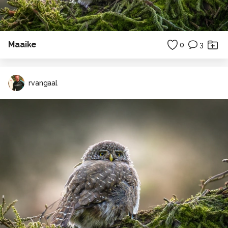
Maaike
0
3
rvangaal