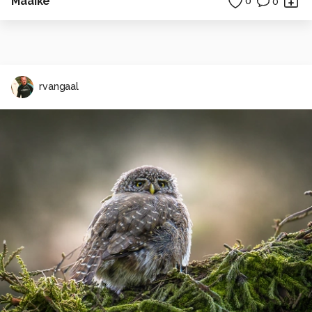
Maaike
0
0
rvangaal