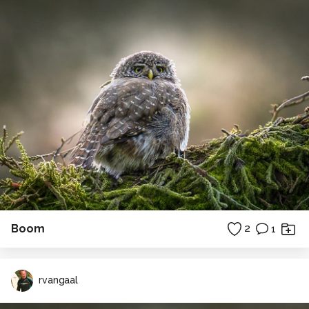
aantal favoriete lenzen; voor de studio is dat de 24-
70mm f/2.8 L en de 85mm f/1.4, daarnaast is de 70-
200mm f/2.8 IS USM L lens ook geweldig.
Verder is binnen de 50/1.4 erg handig voor shots met
weinig scherptediepte zonder flits.
Voor minder scherptediepte gebruik ik ook wel ND filters
omdat de flitsers best veel licht produceren. Lijkt het je
wat, mail dan!
Alle rechten voorbehouden
Boom
2
1
rvangaal