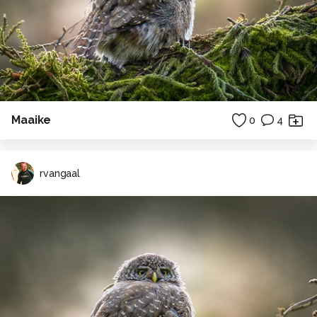
Maaike
0
4
rvangaal