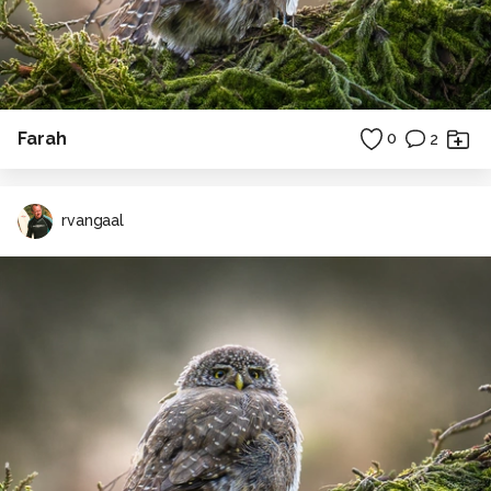
Farah
0
2
rvangaal