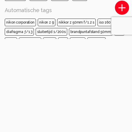
Automatische tags
nikon corporation
nikon z 9
nikkor z 50mm f/1.2 s
iso 160
diafragma ƒ/1.3
sluitertijd 1/200s
brandpuntafstand 50mm
haar
hoofd
wenkbrauw
lippen
huid
gezicht
schouder
schoonheid
kapsel
mode
Opmerkingen
Login
of
maak een account
en discussieer mee!
BoV
9 maanden geleden
Erg mooi ook met het stukje gordijn wat het
spannend maakt