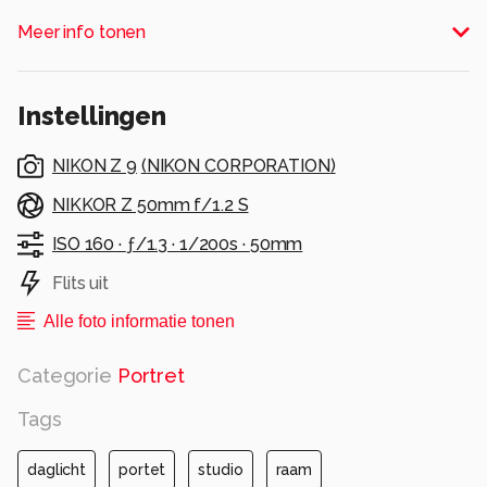
Alle rechten voorbehouden
Meer info tonen
Instellingen
NIKON Z 9
(
NIKON CORPORATION
)
NIKKOR Z 50mm f/1.2 S
ISO 160 ·
ƒ/1.3 ·
1/200s ·
50mm
Flits uit
Alle foto informatie tonen
Categorie
Portret
Tags
daglicht
portet
studio
raam