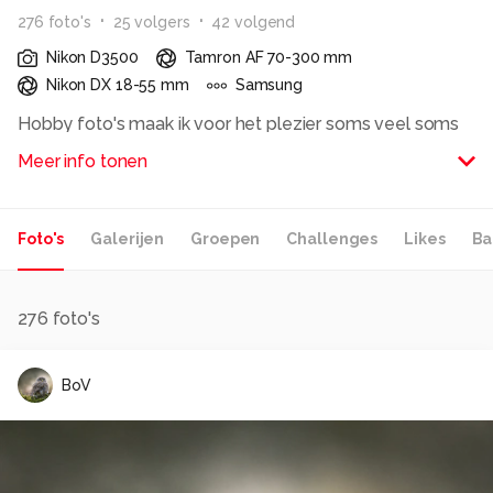
276
foto
's
25
volger
s
42
volgend
Nikon D3500
Tamron AF 70-300 mm
Nikon DX 18-55 mm
Samsung
Hobby foto's maak ik voor het plezier soms veel soms
weinig.
Meer info tonen
Na helemaal verkeerd begonnen te zijn met
fotograferen, ben ik
Momenteel meer met instellingen bezig en probeer bij
Foto's
Galerijen
Groepen
Challenges
Likes
Ba
te leren door veel te lezen en Foto's te bekijken om
inspiratie op te doen.
Ik heb geen speciale voorkeur............misschien heeft
straatfotografie een kleine voorkeur
276
foto's
Bo Videler
BoV
Alle rechten voorbehouden