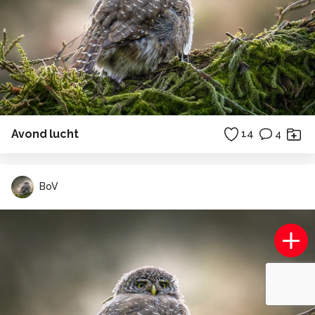
Avond lucht
14
4
BoV