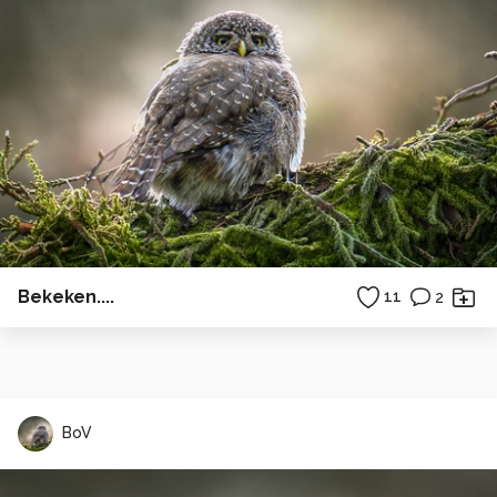
Bekeken....
11
2
BoV