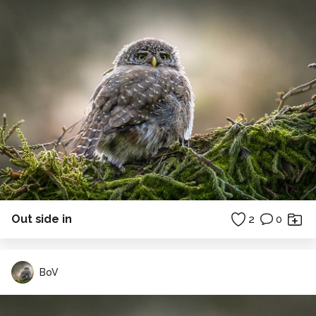
Out side in
2
0
BoV