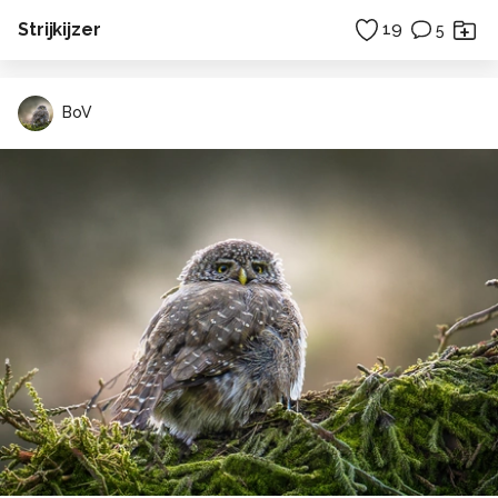
Strijkijzer
19
5
BoV