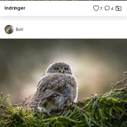
Indringer
7
4
BoV