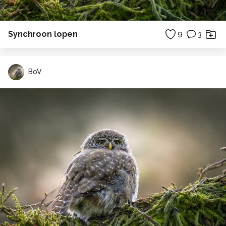
Synchroon lopen
9
3
BoV