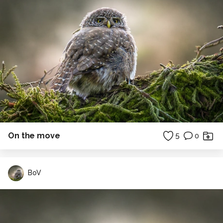
On the move
5
0
BoV