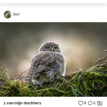
BoV
1 van mijn dochters
8
6