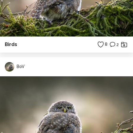
Birds
8
2
BoV