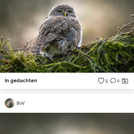
In gedachten
5
0
BoV