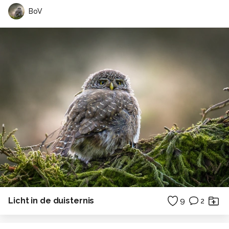
BoV
Licht in de duisternis
9
2