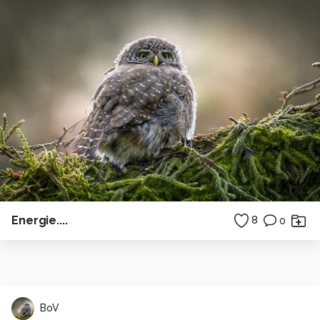
Energie....
8
0
BoV