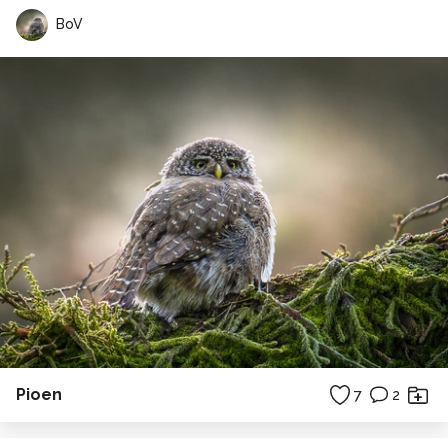
BoV
Pioen
7
2