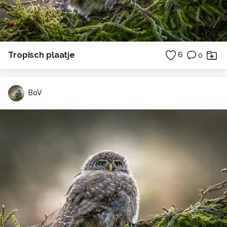
Tropisch plaatje
6
0
BoV