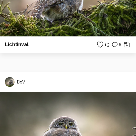
Lichtinval
13
6
BoV