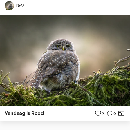
BoV
Vandaag is Rood
3
0