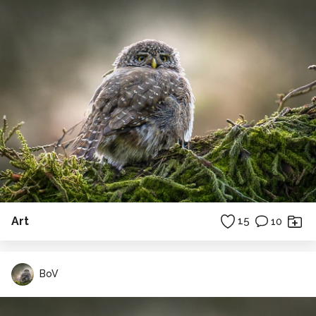
Art
15
10
BoV