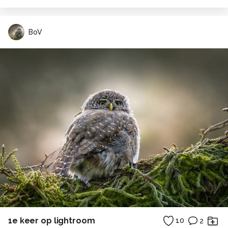
BoV
1e keer op lightroom
10
2