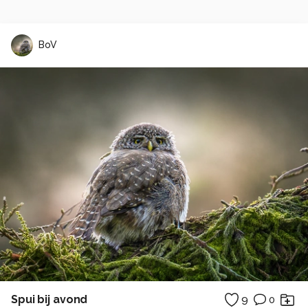
BoV
Spui bij avond
9
0