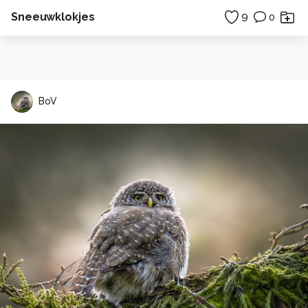
Sneeuwklokjes
9
0
BoV