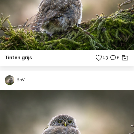
Tinten grijs
13
6
BoV