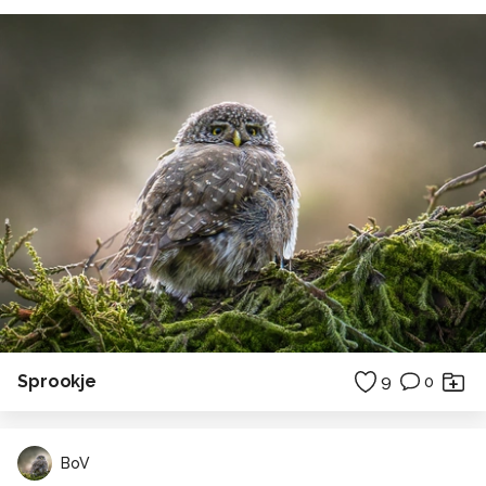
Sprookje
9
0
BoV