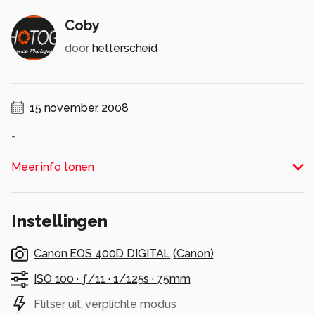
Coby
door
hetterscheid
15 november, 2008
-
Alle rechten voorbehouden
Meer info tonen
Instellingen
Canon EOS 400D DIGITAL
(
Canon
)
ISO 100 ·
ƒ/11 ·
1/125s ·
75mm
Flitser uit, verplichte modus