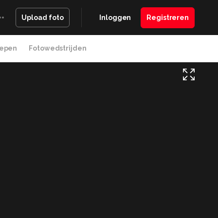
Inloggen
Registreren
Upload foto
epen
Fotowedstrijden