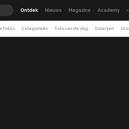
Ontdek
Nieuws
Magazine
Academy
 foto's
Categorieën
Foto van de dag
Galerijen
Gro