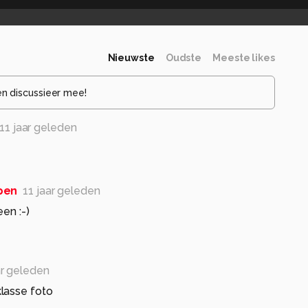
Nieuwste
Oudste
Meeste likes
en discussieer mee!
11 jaar geleden
pen
11 jaar geleden
en :-)
ar geleden
lasse foto