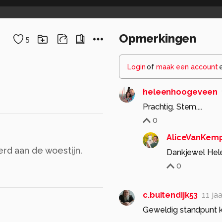
Opmerkingen
5
Login
of
maak een account
heleenhoogeveen
Prachtig. Stem....
0
AliceVanKem
erd aan de woestijn.
Dankjewel Hele
0
c.buitendijk53
11 ja
Geweldig standpunt k