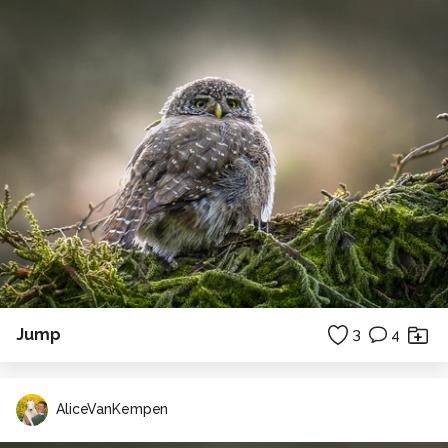
Jump
3
4
AliceVanKempen