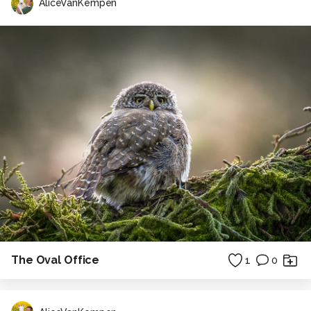
AliceVanKempen
The Oval Office
1
0