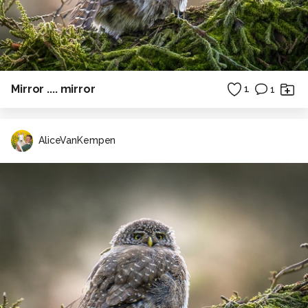
Mirror .... mirror
1
1
AliceVanKempen