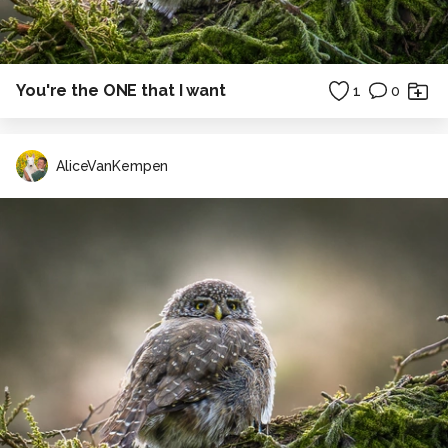
You're the ONE that I want
1
0
AliceVanKempen