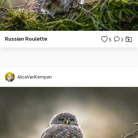
Russian Roulette
5
3
AliceVanKempen