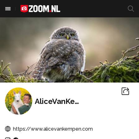
AliceVanKempen
https://www.alicevankempen.com