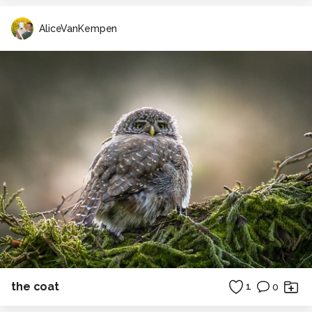
AliceVanKempen
the coat
1
0