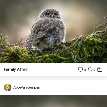
Family Affair
4
0
AliceVanKempen