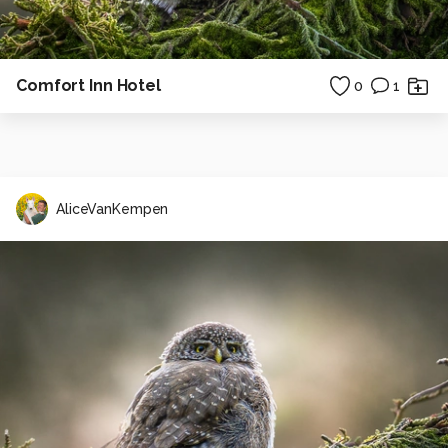
Comfort Inn Hotel
0
1
AliceVanKempen