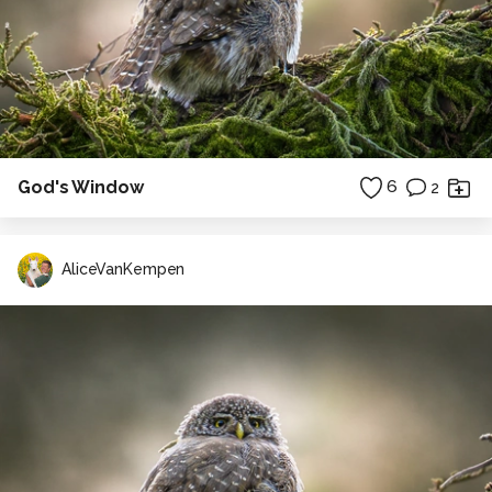
God's Window
6
2
AliceVanKempen