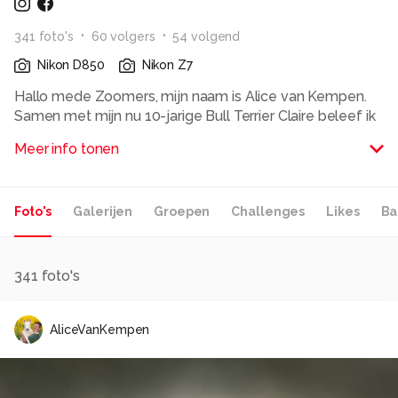
341
foto
's
60
volger
s
54
volgend
Nikon D850
Nikon Z7
Hallo mede Zoomers, mijn naam is Alice van Kempen.
Samen met mijn nu 10-jarige Bull Terrier Claire beleef ik
de meest leuke en soms ook spannende avonturen. We
Meer info tonen
bezoeken verlaten fabrieken, huizen, kerken en al wat
nog meer leeg kan staan of verlaten is. Deze tak van
'sport' wordt ook wel Urbex genoemd. Claire is mijn
Foto's
Galerijen
Groepen
Challenges
Likes
Ba
muse, ze fungeert vaak als model. Urbex fotografie met
een twist ofwel FURBEX.
Furbex fotografie is een grote uitdaging; de licht
omstandigheden in verlaten panden zijn meestal heel
341
foto's
slecht. Sluitertijden van 1 of 2 seconde zijn geen
uitzondering, dit vergt uiterste concentratie van Claire,
AliceVanKempen
ze moet immers doodstil blijven zitten omdat haar
persoonlijk fotograaf slechts gebruik maakt van
bestaand licht.