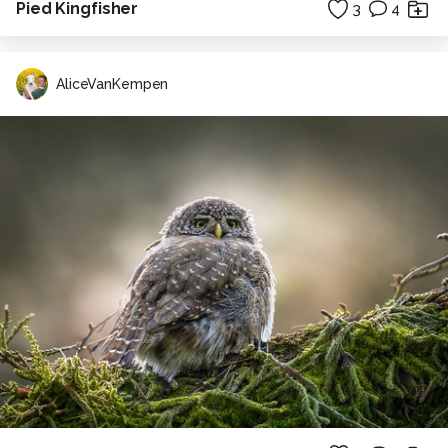
Pied Kingfisher
3
4
AliceVanKempen