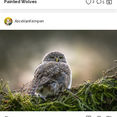
Painted Wolves
2
5
AliceVanKempen