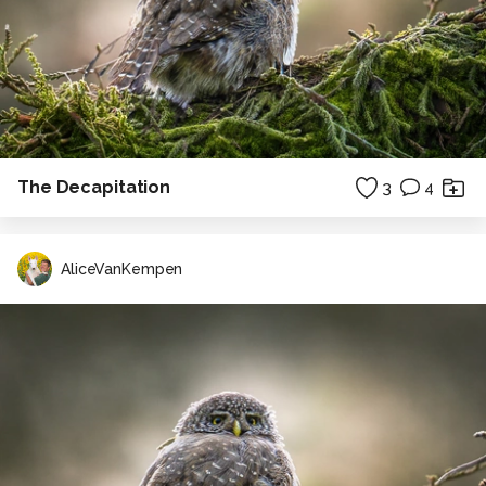
The Decapitation
3
4
AliceVanKempen