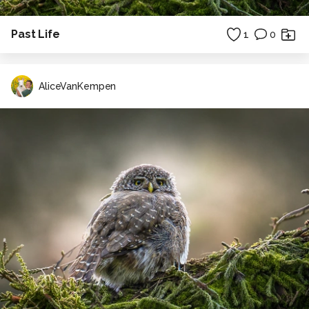
Past Life
1
0
AliceVanKempen