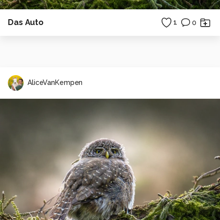
Das Auto
1
0
AliceVanKempen