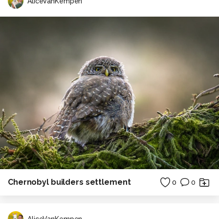
AliceVanKempen
Chernobyl builders settlement
0
0
AliceVanKempen