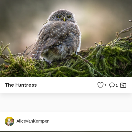
The Huntress
1
1
AliceVanKempen