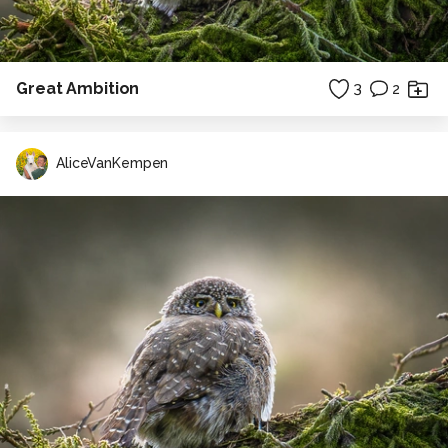
Great Ambition
3
2
AliceVanKempen