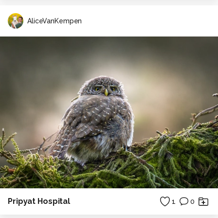
AliceVanKempen
Pripyat Hospital
1
0