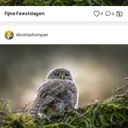
Fijne Feestdagen
0
0
AliceVanKempen