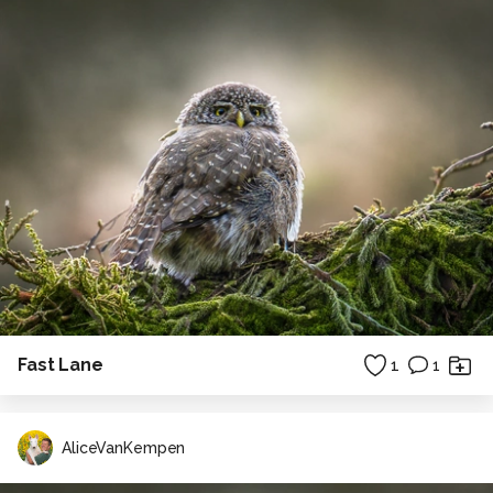
Fast Lane
1
1
AliceVanKempen