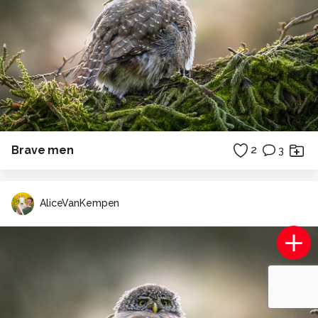
Brave men
2
3
AliceVanKempen