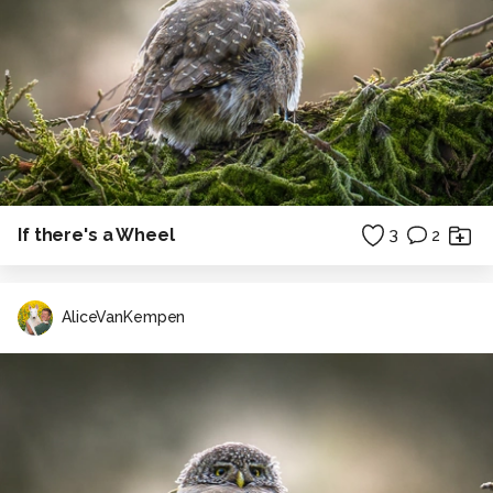
If there's a Wheel
3
2
AliceVanKempen