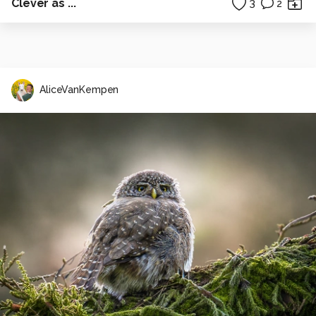
Clever as ...
3
2
AliceVanKempen