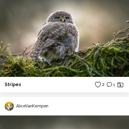
Alle rechten voorbehouden
Stripes
2
1
AliceVanKempen