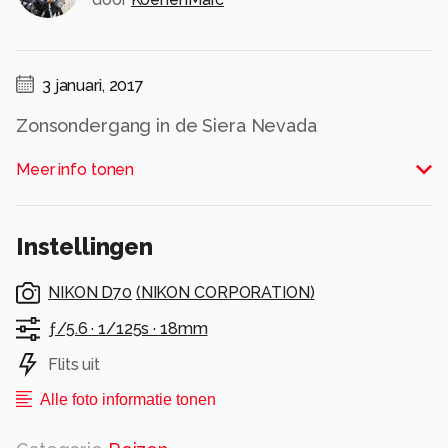
3 januari, 2017
Zonsondergang in de Siera Nevada
Alle rechten voorbehouden
Meer info tonen
Instellingen
NIKON D70
(
NIKON CORPORATION
)
ƒ/5.6 ·
1/125s ·
18mm
Flits uit
Alle foto informatie tonen