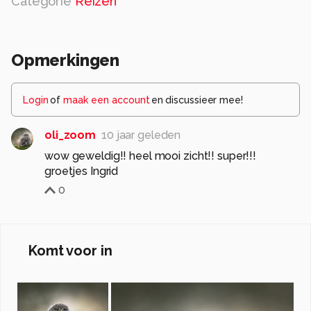
Categorie
Reizen
Opmerkingen
Login
of
maak een account
en discussieer mee!
oli_zoom
10 jaar geleden
wow geweldig!! heel mooi zicht!! super!!!
groetjes Ingrid
0
Komt voor in