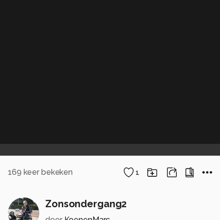
169
keer bekeken
1
Zonsondergang2
door
KoenenMarc