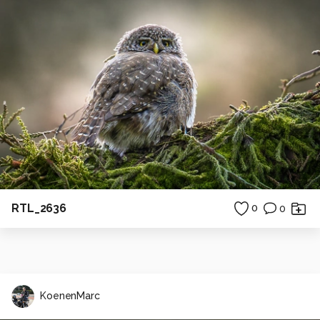
RTL_2636
0
0
KoenenMarc