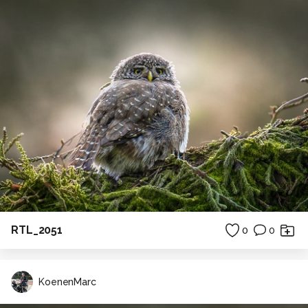
RTL_2051
0
0
KoenenMarc