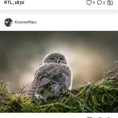
RTL_1830
0
0
KoenenMarc