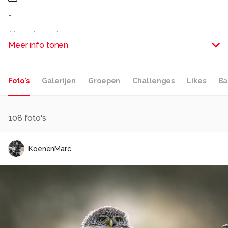
-
Alle rechten voorbehouden
Meer info tonen
Foto's
Galerijen
Groepen
Challenges
Likes
Ba
108
foto's
KoenenMarc