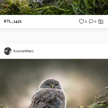
RTL_1421
0
0
KoenenMarc