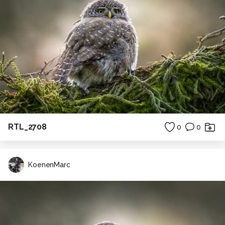
RTL_2708
0
0
KoenenMarc