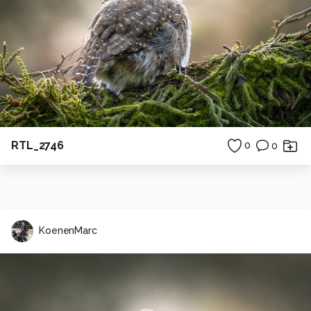
RTL_2746
0
0
KoenenMarc