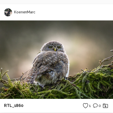
KoenenMarc
RTL_1860
1
0