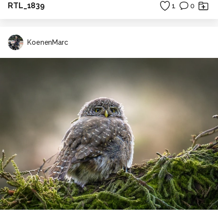
RTL_1839
1
0
KoenenMarc