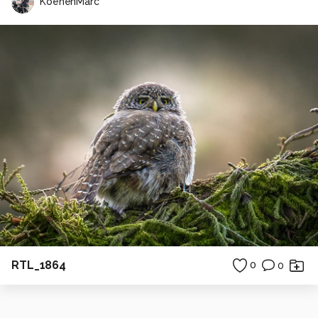
KoenenMarc
RTL_1864
0
0