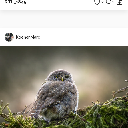
RTL_1845
2
1
KoenenMarc