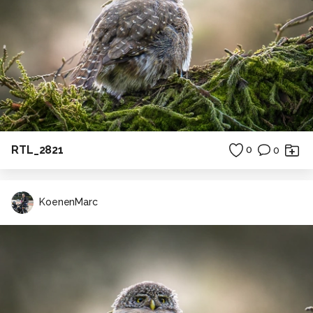
RTL_2821
0
0
KoenenMarc