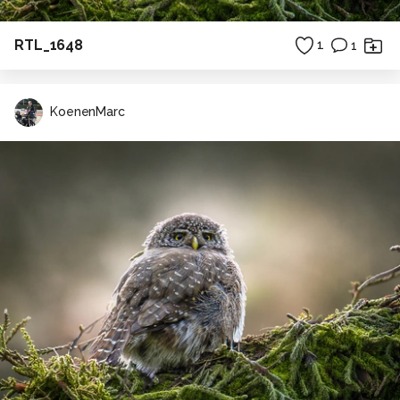
RTL_1648
1
1
KoenenMarc