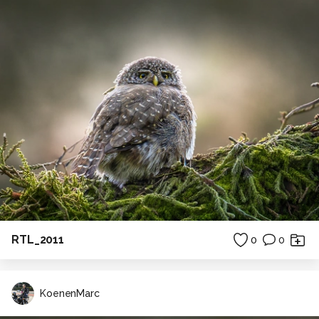
RTL_2011
0
0
KoenenMarc