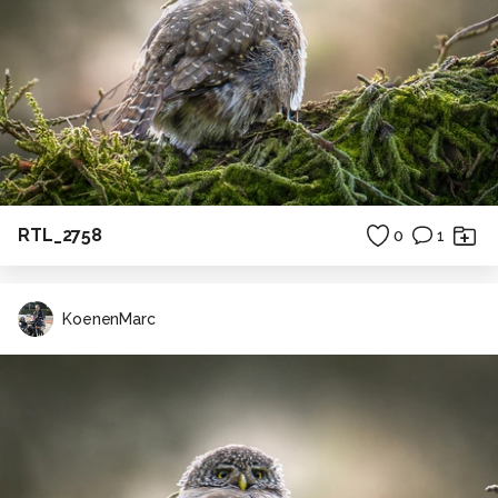
RTL_2758
0
1
KoenenMarc