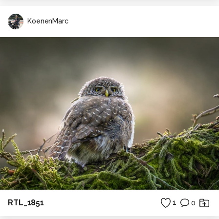
KoenenMarc
RTL_1851
1
0