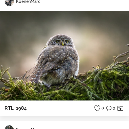
KoenenMarc
RTL_1984
0
0