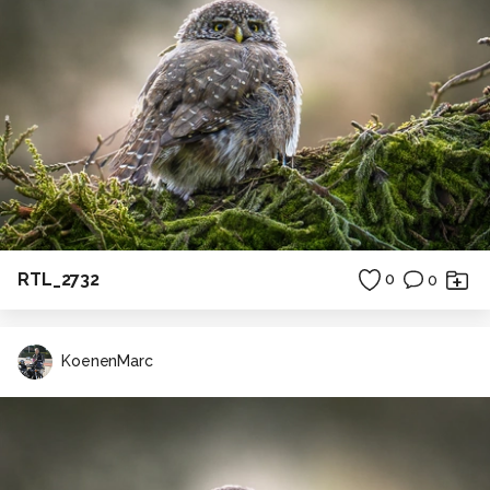
RTL_2732
0
0
KoenenMarc