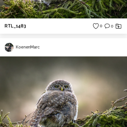
RTL_1483
0
0
KoenenMarc