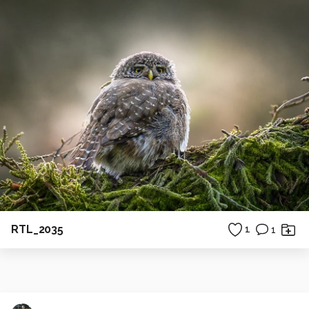
RTL_2035
1
1