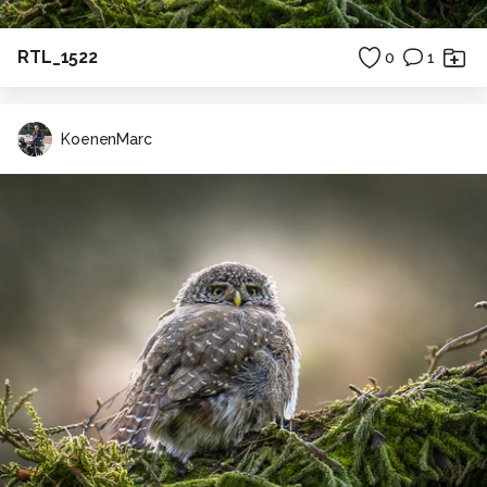
RTL_1522
0
1
KoenenMarc