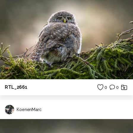
RTL_2661
0
0
KoenenMarc