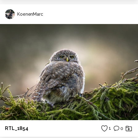
KoenenMarc
RTL_1854
1
0