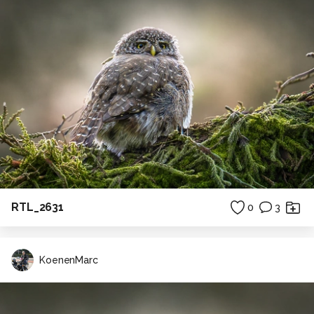
RTL_2631
0
3
KoenenMarc