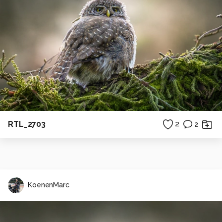
RTL_2703
2
2
KoenenMarc