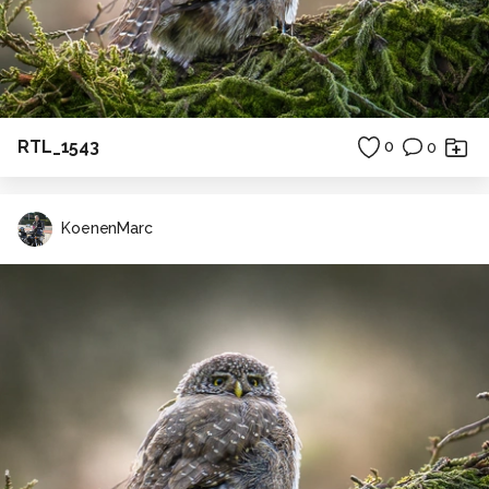
RTL_1543
0
0
KoenenMarc