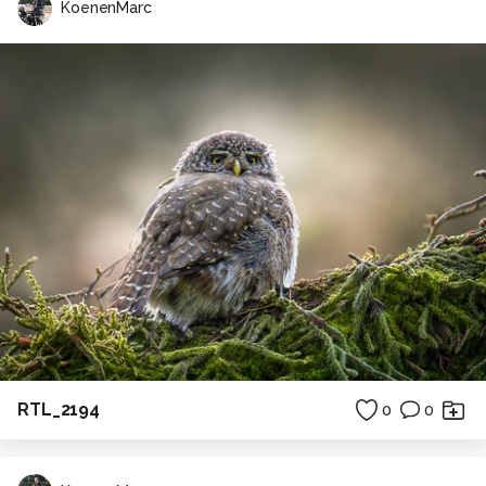
KoenenMarc
RTL_2194
0
0