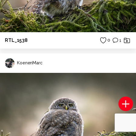
RTL_1538
0
1
KoenenMarc