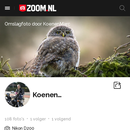
Omslagfoto door
KoenenMarc
KoenenMarc
108
foto
's
1
volger
1
volgend
Nikon D200