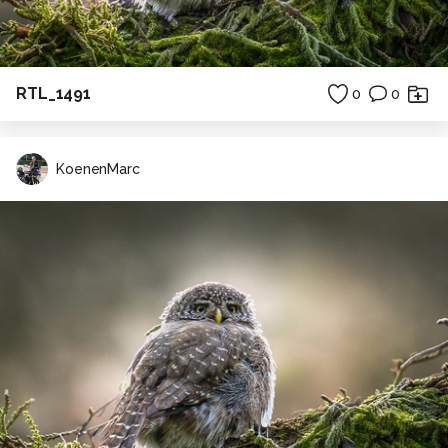
RTL_1491
0
0
KoenenMarc