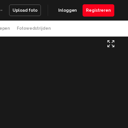
Inloggen
Registreren
Upload foto
epen
Fotowedstrijden