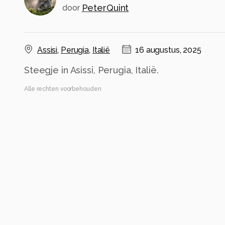
PeterQuint
door
Assisi
,
Perugia
,
Italië
16 augustus, 2025
Steegje in Asissi, Perugia, Italië.
Alle rechten voorbehouden
Instellingen
Gebruikte apparatuur
Nikon D90
18.0-200.0 mm f/3.5-5.6
ISO 200 ·
ƒ/3.5 ·
1/1250s ·
18mm
Flits uit