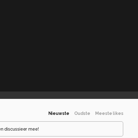
Nieuwste
Oudste
Meeste likes
en discussieer mee!