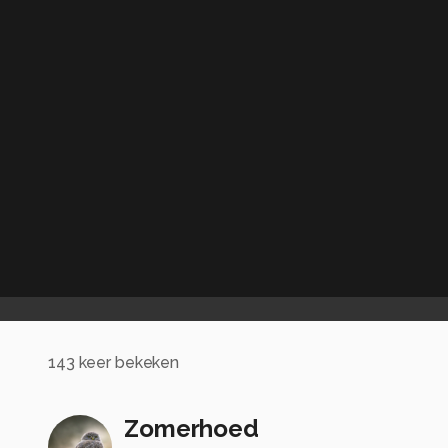
143
keer bekeken
Zomerhoed