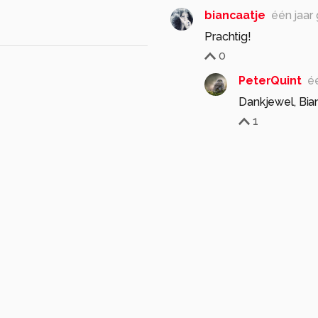
biancaatje
één jaar
Prachtig!
0
PeterQuint
é
Dankjewel, Bia
1
AnneliesV
één jaar 
A
Goede timing en fraa
0
PeterQuint
é
Dankjewel, Ann
1