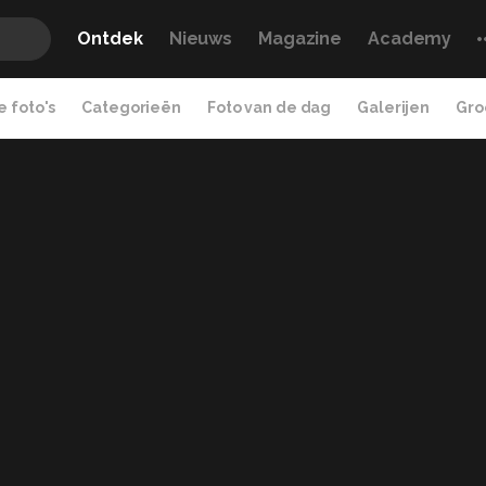
Ontdek
Nieuws
Magazine
Academy
 foto's
Categorieën
Foto van de dag
Galerijen
Gro