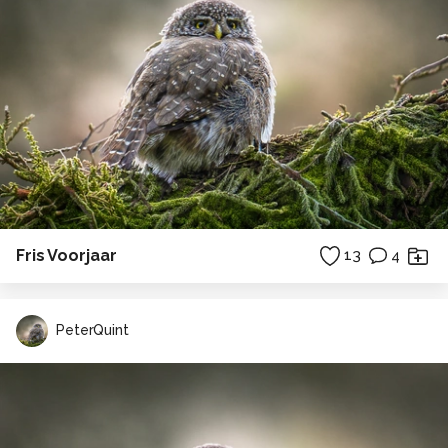
Fris Voorjaar
13
4
PeterQuint