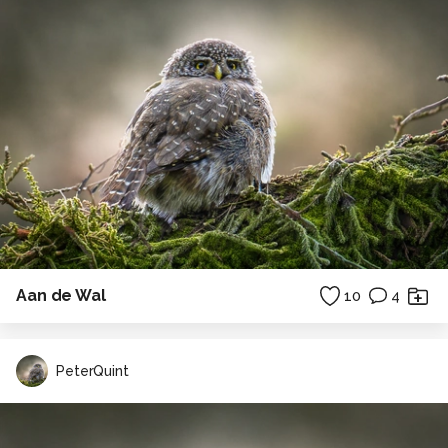
Aan de Wal
10
4
PeterQuint