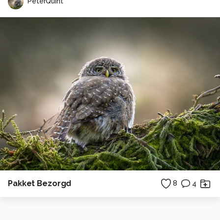
PeterQuint
Pakket Bezorgd
8
4