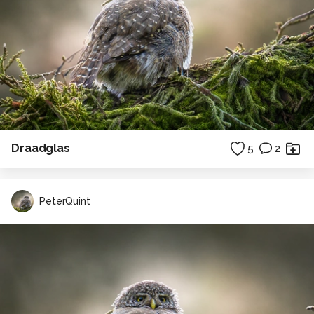
Draadglas
5
2
PeterQuint