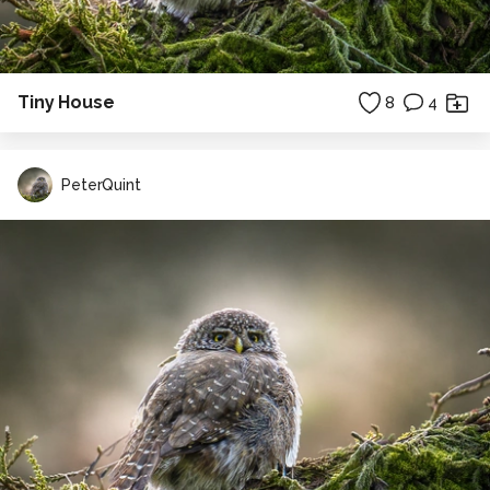
Tiny House
8
4
PeterQuint