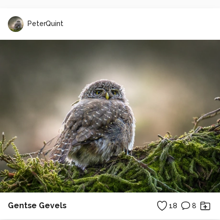
PeterQuint
Gentse Gevels
18
8