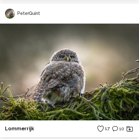
PeterQuint
Lommerrijk
17
10