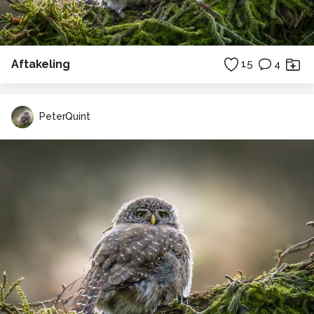
Aftakeling
15
4
PeterQuint