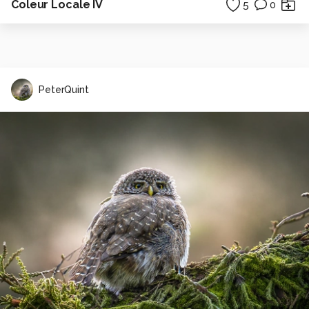
Coleur Locale IV
5
0
PeterQuint