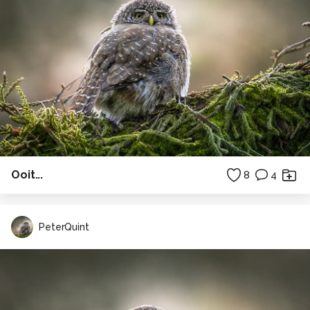
Ooit...
8
4
PeterQuint