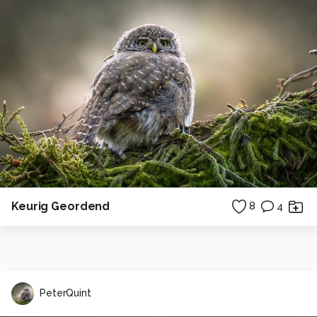
Keurig Geordend
8
4
PeterQuint