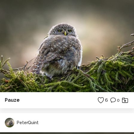
Pauze
6
0
PeterQuint