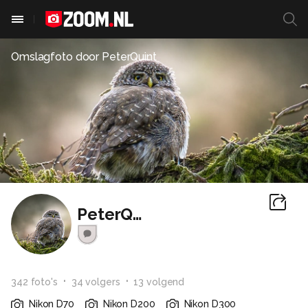
Omslagfoto door
PeterQuint
PeterQuint
342
foto
's
34
volger
s
13
volgend
Nikon D70
Nikon D200
Nikon D300