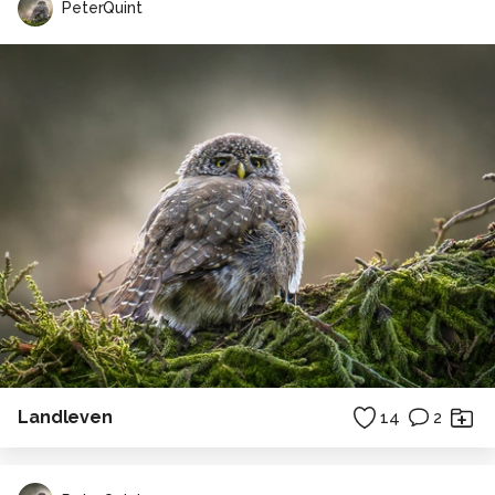
PeterQuint
Landleven
14
2