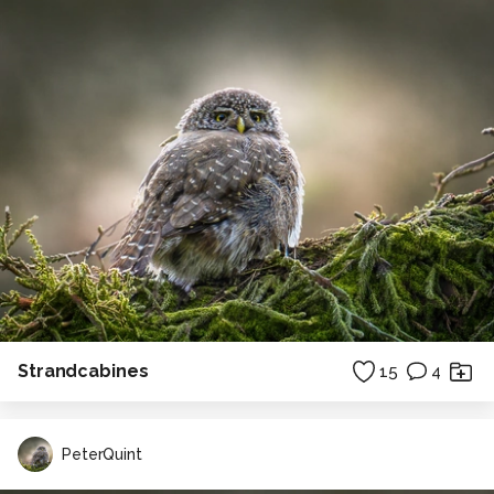
Strandcabines
15
4
PeterQuint