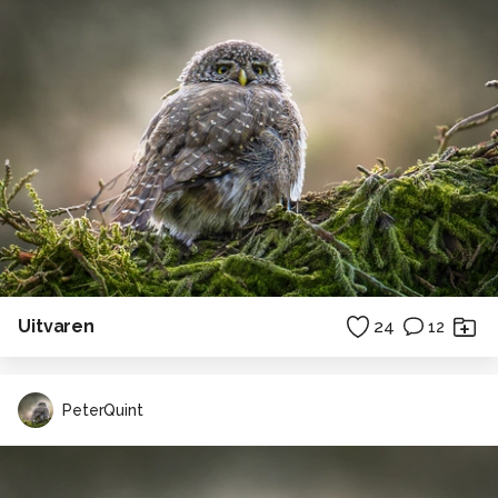
Uitvaren
24
12
PeterQuint