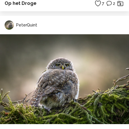
Op het Droge
7
2
PeterQuint