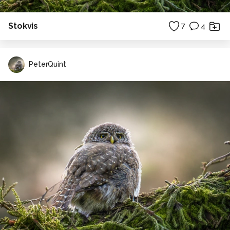
Stokvis
7
4
PeterQuint