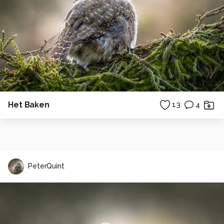
Het Baken
13
4
PeterQuint