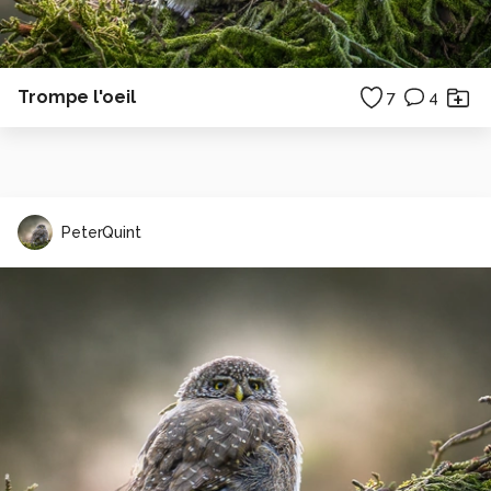
Trompe l'oeil
7
4
PeterQuint