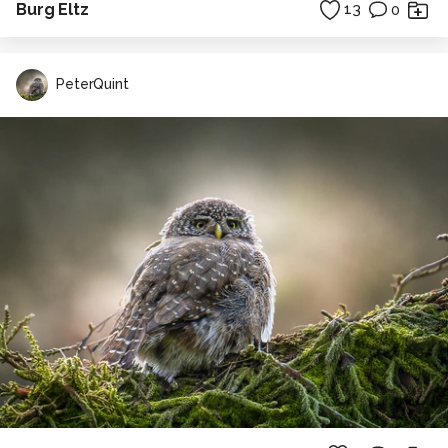
Burg Eltz
13
0
PeterQuint