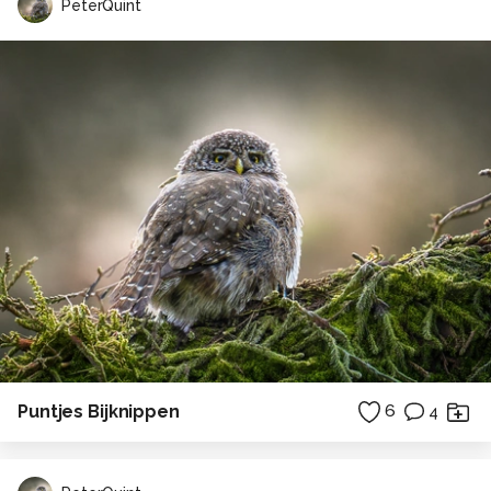
PeterQuint
Puntjes Bijknippen
6
4