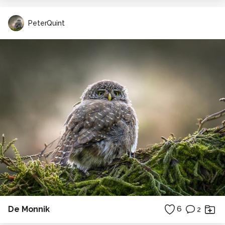
PeterQuint
De Monnik
6
2