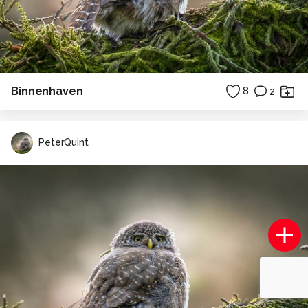
Binnenhaven
8
2
PeterQuint