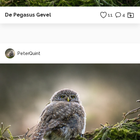
De Pegasus Gevel
11
4
PeterQuint