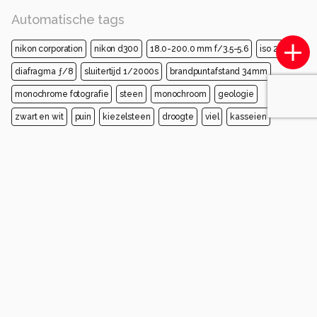
Automatische tags
nikon corporation
nikon d300
18.0-200.0 mm f/3.5-5.6
iso 200
diafragma ƒ/8
sluitertijd 1/2000s
brandpuntafstand 34mm
monochrome fotografie
steen
monochroom
geologie
zwart en wit
puin
kiezelsteen
droogte
viel
kasseien
Opmerkingen
Login
of
maak een account
en discussieer mee!
Christi
10 maanden geleden
Een kei met een steengoed verhaal
0