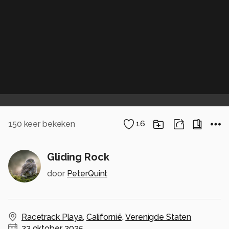
150
keer bekeken
16
Gliding Rock
door
PeterQuint
Racetrack Playa
,
Californië
,
Verenigde Staten
23 oktober, 2025