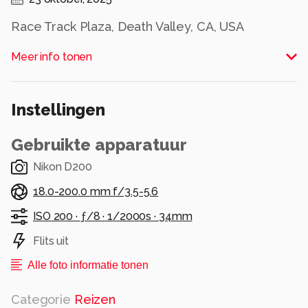
Race Track Plaza, Death Valley, CA, USA
Alle rechten voorbehouden
Meer info tonen
Instellingen
Gebruikte apparatuur
Nikon D200
18.0-200.0 mm f/3.5-5.6
ISO 200 ·
ƒ/8 ·
1/2000s ·
34mm
Flits uit
Alle foto informatie tonen
Categorie
Reizen