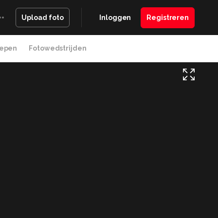
Inloggen
Registreren
Upload foto
epen
Fotowedstrijden