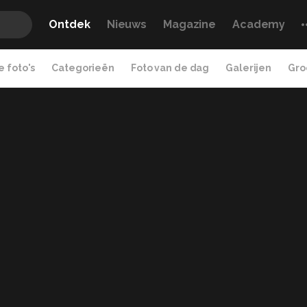
Ontdek
Nieuws
Magazine
Academy
 foto's
Categorieën
Foto van de dag
Galerijen
Gro