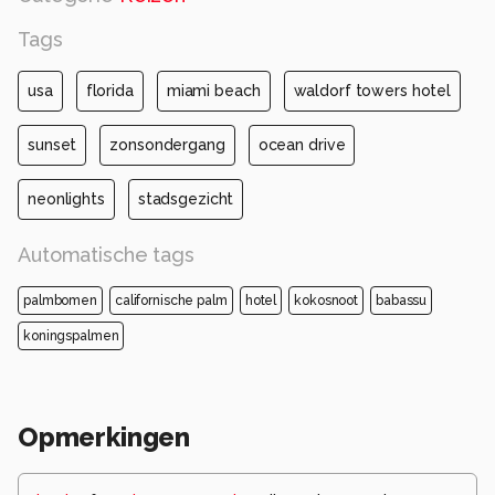
Tags
usa
florida
miami beach
waldorf towers hotel
sunset
zonsondergang
ocean drive
neonlights
stadsgezicht
Automatische tags
palmbomen
californische palm
hotel
kokosnoot
babassu
koningspalmen
Opmerkingen