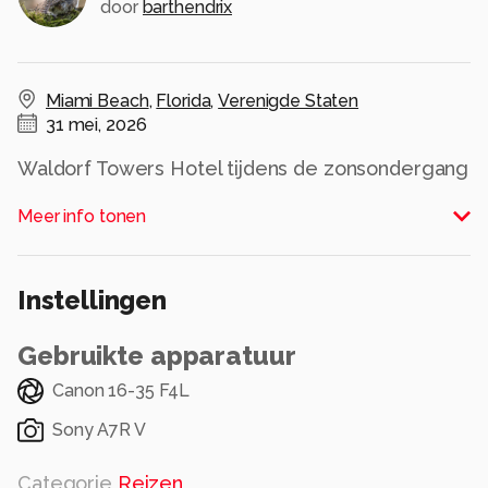
door
barthendrix
Miami Beach
,
Florida
,
Verenigde Staten
31 mei, 2026
Waldorf Towers Hotel tijdens de zonsondergang
aan Ocean Drive, Miami Beach.
Meer info tonen
Alle rechten voorbehouden
Instellingen
Gebruikte apparatuur
Canon 16-35 F4L
Sony A7R V
Categorie
Reizen