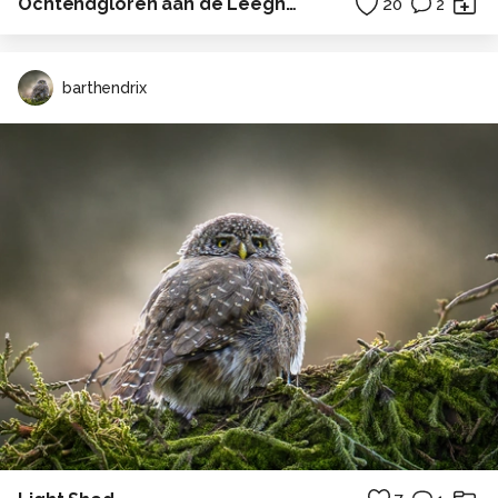
Ochtendgloren aan de Leeghwaterplas
20
2
barthendrix