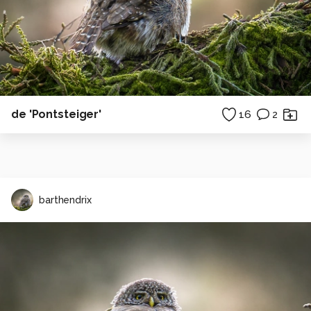
de 'Pontsteiger'
16
2
barthendrix