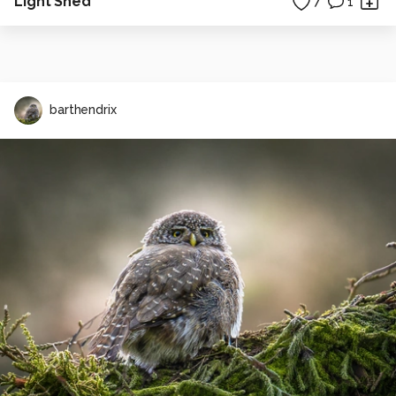
Light Shed
7
1
barthendrix