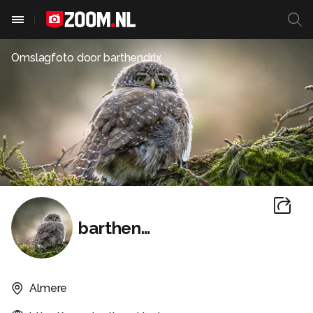
Omslagfoto door
barthendrix
barthendrix
Almere