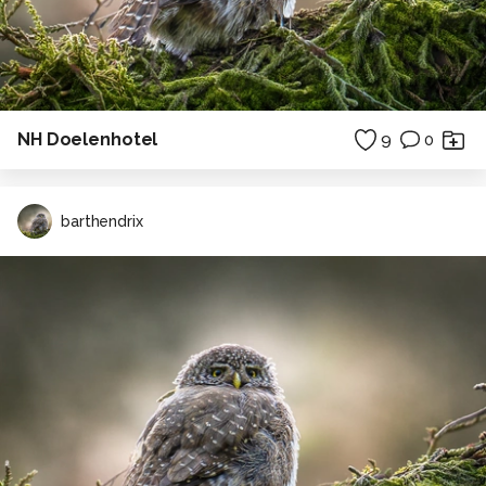
NH Doelenhotel
9
0
barthendrix