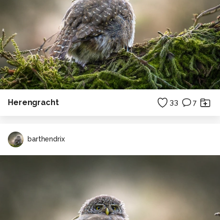
Herengracht
33
7
barthendrix