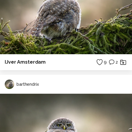
IJver Amsterdam
9
2
barthendrix