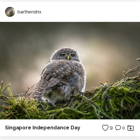
barthendrix
Singapore Independance Day
9
0