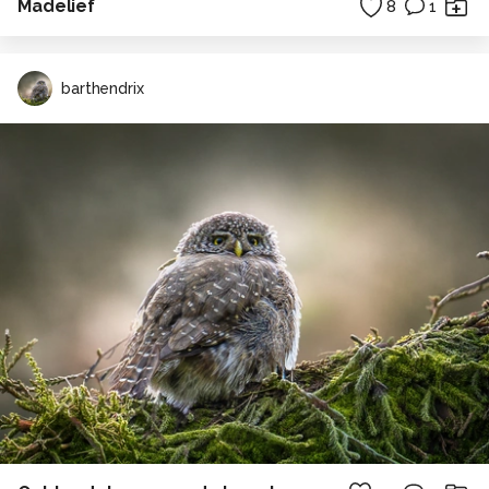
Madelief
8
1
barthendrix