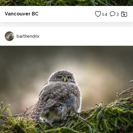
Vancouver BC
14
3
barthendrix