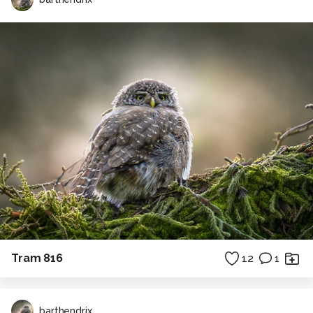
Tram 816
12
1
barthendrix