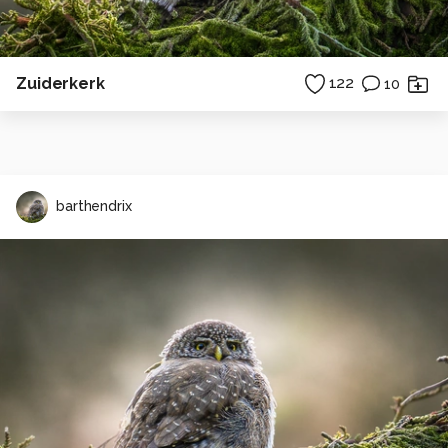
Zuiderkerk
122
10
barthendrix