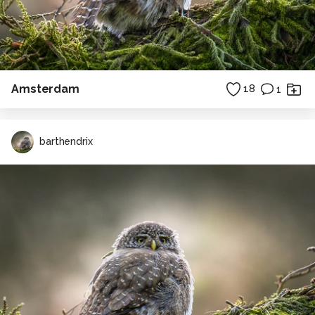
Amsterdam
18
1
barthendrix