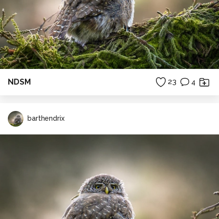
NDSM
23
4
barthendrix