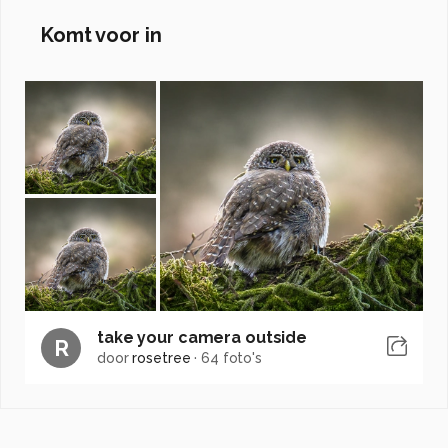
Komt voor in
take your camera outside
R
door
rosetree
·
64 foto's