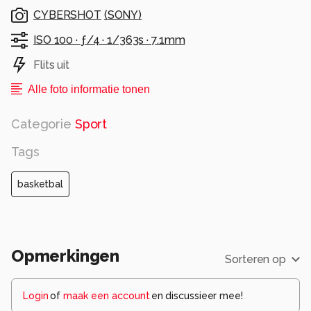
CYBERSHOT
(
SONY
)
ISO 100 ·
ƒ/4 ·
1/363s ·
7.1mm
Flits uit
Alle foto informatie tonen
Categorie
Sport
Tags
basketbal
Opmerkingen
Sorteren op
Login
of
maak een account
en discussieer mee!