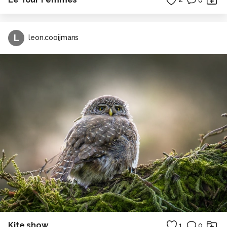
L
leon.cooijmans
Kite show
1
0