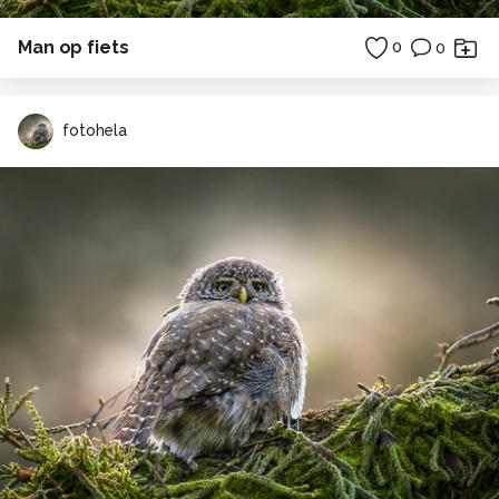
Man op fiets
0
0
fotohela