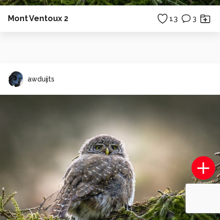
Mont Ventoux 2
13
3
awduijts