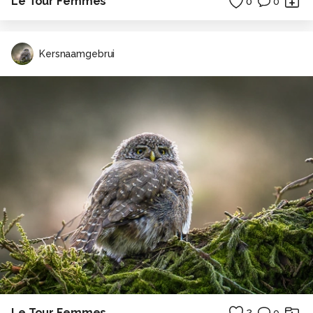
Le Tour Femmes
0
0
Kersnaamgebrui
Le Tour Femmes
2
0