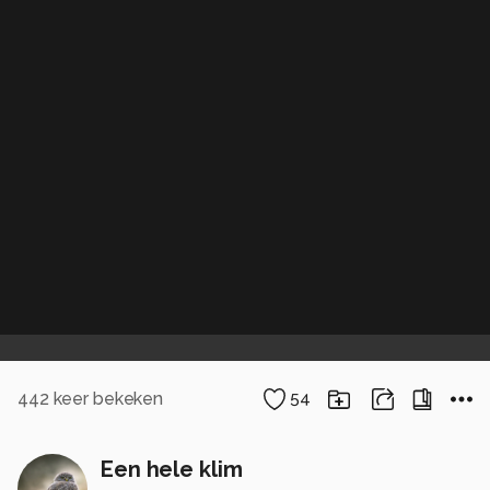
442
keer bekeken
54
Een hele klim