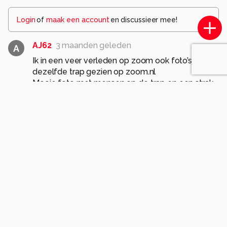
Login
of
maak een account
en discussieer mee!
AJ62
3 maanden geleden
A
Ik in een veer verleden op zoom ook foto’s van
dezelfde trap gezien op zoom.nl
Mooie foto met mensen op de trap en een strak
blauwe lucht en een vliegtuig streep en door
heen
Gr. Albert
2
MaryBruijn
3 maanden geleden
Dat kan, het is daar fotogeniek
Groetjes
0
c.buitendijk53
3 maanden geleden