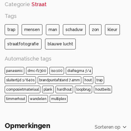
Categorie
Straat
Tags
trap
mensen
man
schaduw
zon
kleur
straatfotografie
blauwe lucht
Automatische tags
panasonic
dmc-fz300
iso 100
diafragma ƒ/4
sluitertijd 1/640s
brandpuntafstand 7.4mm
hout
trap
composietmateriaal
plank
hardhout
loopbrug
houtbeits
timmerhout
wandelen
multiplex
Opmerkingen
Sorteren op