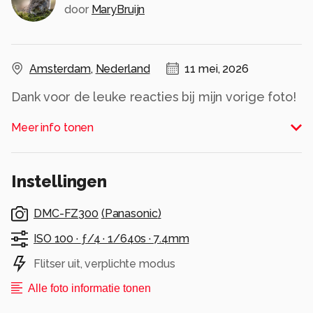
door
MaryBruijn
Amsterdam
,
Nederland
11 mei, 2026
Dank voor de leuke reacties bij mijn vorige foto!
Alle rechten voorbehouden
Meer info tonen
Instellingen
DMC-FZ300
(
Panasonic
)
ISO 100 ·
ƒ/4 ·
1/640s ·
7.4mm
Flitser uit, verplichte modus
Alle foto informatie tonen