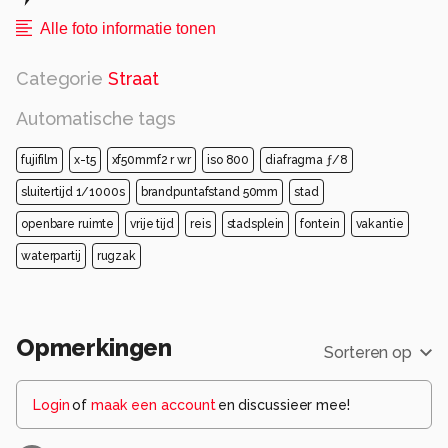
Alle foto informatie tonen
Categorie
Straat
Automatische tags
fujifilm
x-t5
xf50mmf2 r wr
iso 800
diafragma ƒ/8
sluitertijd 1/1000s
brandpuntafstand 50mm
stad
openbare ruimte
vrije tijd
reis
stadsplein
fontein
vakantie
waterpartij
rugzak
Opmerkingen
Sorteren op
Login
of
maak een account
en discussieer mee!