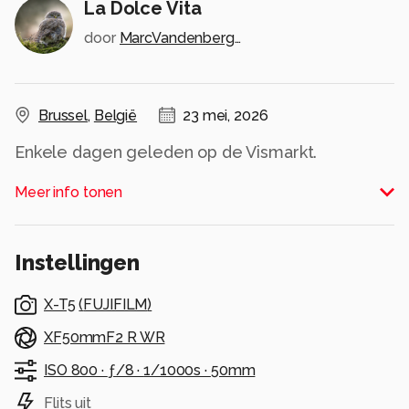
La Dolce Vita
door
MarcVandenberghe
Brussel
,
België
23 mei, 2026
Enkele dagen geleden op de Vismarkt.
Alle rechten voorbehouden
Meer info tonen
Instellingen
X-T5
(
FUJIFILM
)
XF50mmF2 R WR
ISO 800 ·
ƒ/8 ·
1/1000s ·
50mm
Flits uit