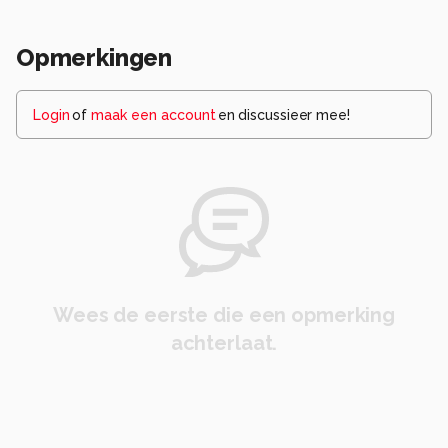
Opmerkingen
Login
of
maak een account
en discussieer mee!
Wees de eerste die een opmerking
achterlaat.