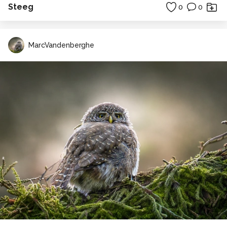
Steeg
0
0
MarcVandenberghe