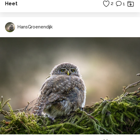
Heet
2
1
HansGroenendijk