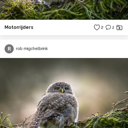
Motorrijders
2
2
R
rob migchelbrink