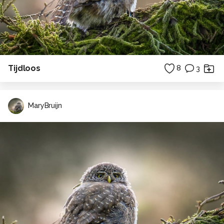
Tijdloos
8
3
MaryBruijn