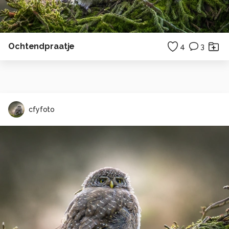
Ochtendpraatje
4
3
cfyfoto