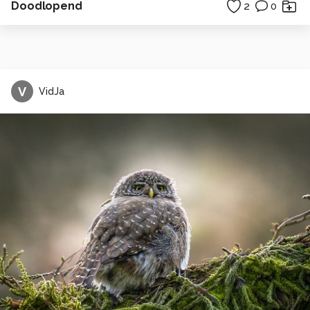
Doodlopend
2
0
V
VidJa