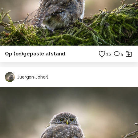
Op (on)gepaste afstand
13
5
Juergen-Joherl