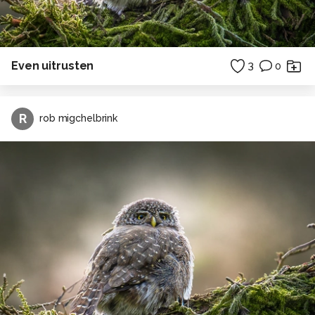
Even uitrusten
3
0
R
rob migchelbrink