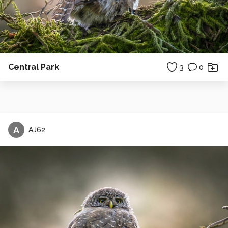
Central Park
3
0
A
AJ62