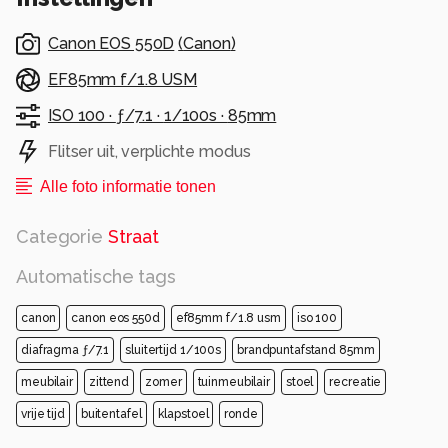
Canon EOS 550D
(
Canon
)
EF85mm f/1.8 USM
ISO 100 ·
ƒ/7.1 ·
1/100s ·
85mm
Flitser uit, verplichte modus
Alle foto informatie tonen
Categorie
Straat
Automatische tags
canon
canon eos 550d
ef85mm f/1.8 usm
iso 100
diafragma ƒ/7.1
sluitertijd 1/100s
brandpuntafstand 85mm
meubilair
zittend
zomer
tuinmeubilair
stoel
recreatie
vrije tijd
buitentafel
klapstoel
ronde