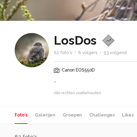
LosDos
62
foto
's
6
volger
s
93
volgend
Canon EOS550D
-
Alle rechten voorbehouden
Foto's
Galerijen
Groepen
Challenges
Likes
62
foto's