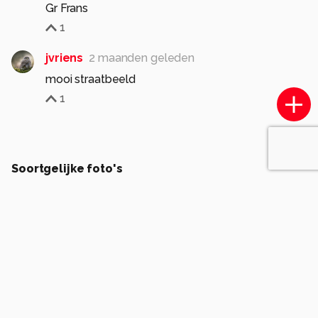
Gr Frans
1
jvriens
2 maanden geleden
mooi straatbeeld
1
Soortgelijke foto's
P
Pdj125