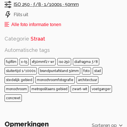
ISO 250 ·
ƒ/8 ·
1/1000s ·
50mm
Flits uit
Alle foto informatie tonen
Categorie
Straat
Automatische tags
fujifilm
x-t5
xf50mmf2 r wr
iso 250
diafragma ƒ/8
sluitertijd 1/1000s
brandpuntafstand 50mm
foto
stad
stedelijk gebied
monochroomfotografie
architectuur
monochroom
metropolitaans gebied
zwart-wit
voetganger
concreet
Opmerkingen
Sorteren op