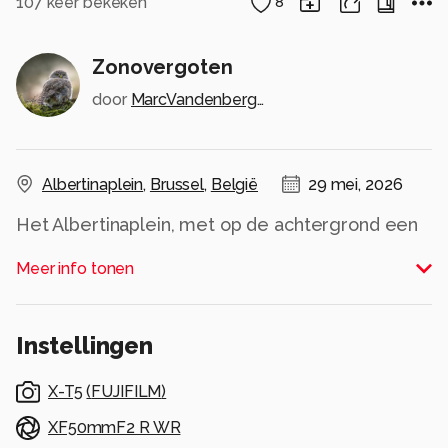
107
keer bekeken
8
Zonovergoten
door
MarcVandenberghe
Albertinaplein
,
Brussel
,
België
29 mei, 2026
Het Albertinaplein, met op de achtergrond een
deel van de gevel van het Centraal station..
Meer info tonen
Alle rechten voorbehouden
Instellingen
X-T5
(
FUJIFILM
)
XF50mmF2 R WR