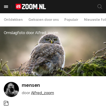
Ontdekken
Gekozen door ons
Populair
Nieuwste fot
Omslagfoto door
Alfred_zoom
mensen
door
Alfred_zoom