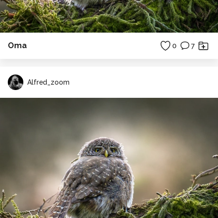
Oma
0
7
Alfred_zoom