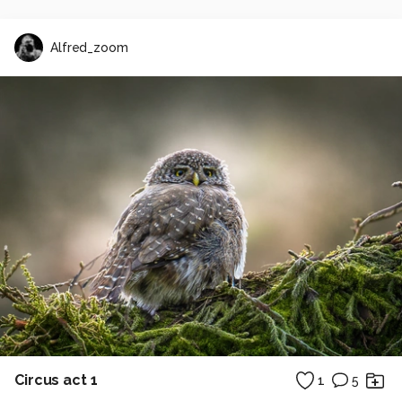
Alfred_zoom
Circus act 1
1
5