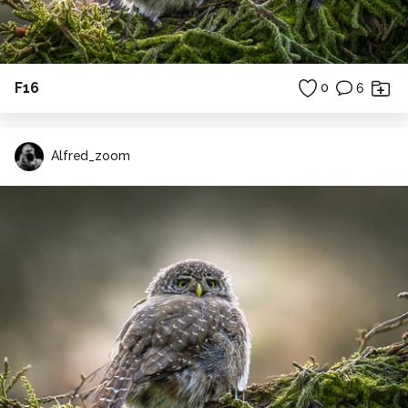
F16
0
6
Alfred_zoom