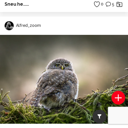
Sneu he.....
0
5
Alfred_zoom