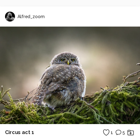
Alfred_zoom
Circus act 1
1
5