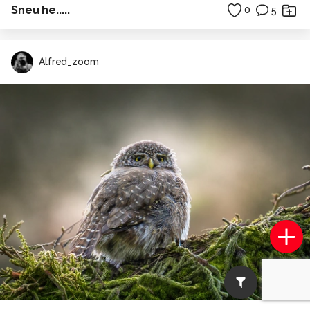
Sneu he.....
0
5
Alfred_zoom