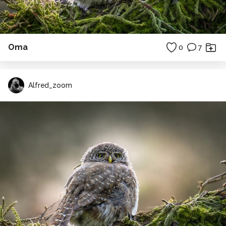
Oma
0
7
Alfred_zoom