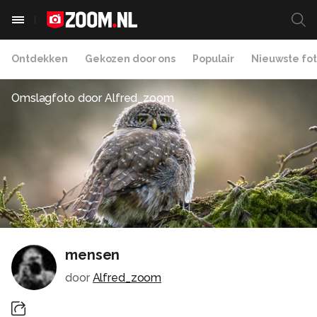
Ontdekken
Gekozen door ons
Populair
Nieuwste fot
Omslagfoto door
Alfred_zoom
mensen
door
Alfred_zoom