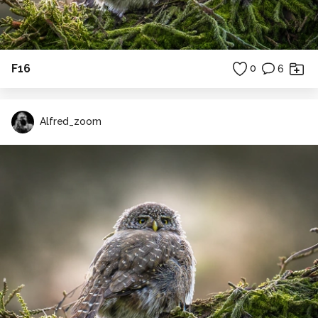
F16
0
6
Alfred_zoom