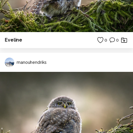
Eveline
0
0
manouhendriks