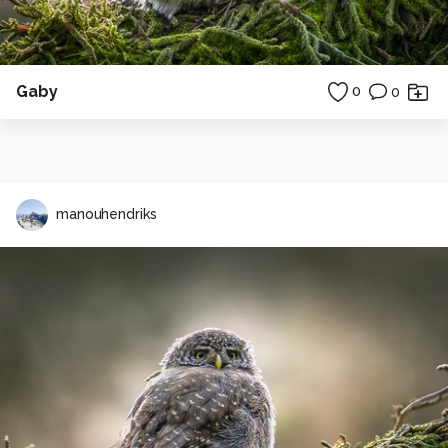
Gaby
0
0
manouhendriks