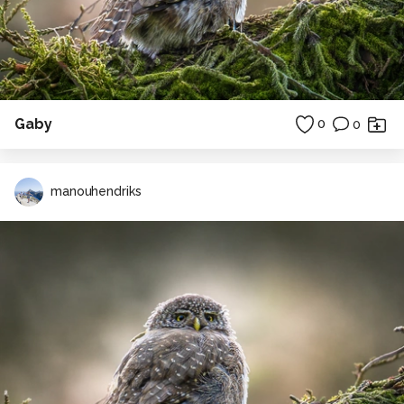
Gaby
0
0
manouhendriks