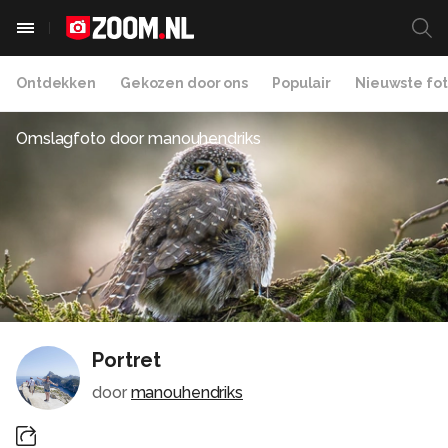
Ontdekken
Gekozen door ons
Populair
Nieuwste fot
Omslagfoto door
manouhendriks
Portret
door
manouhendriks