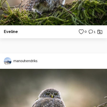
Eveline
0
1
manouhendriks