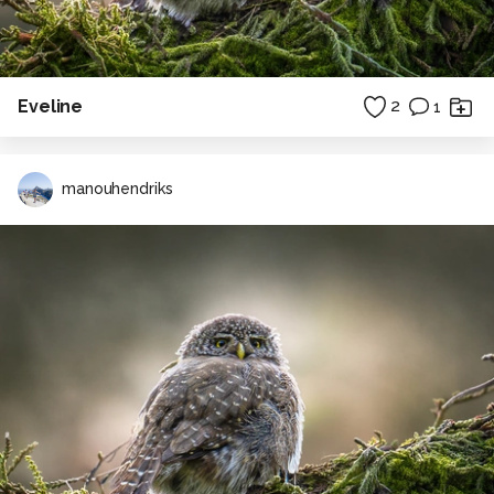
Eveline
2
1
manouhendriks