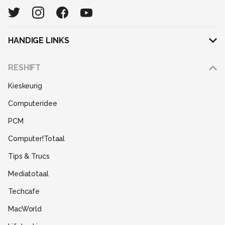
HANDIGE LINKS
Adverteren
RESHIFT
Disclaimer
Kieskeurig
Gebruiksvoorwaarden
Computeridee
Partners
PCM
Help
Computer!Totaal
Contact
Tips & Trucs
Mediatotaal
Techcafe
MacWorld