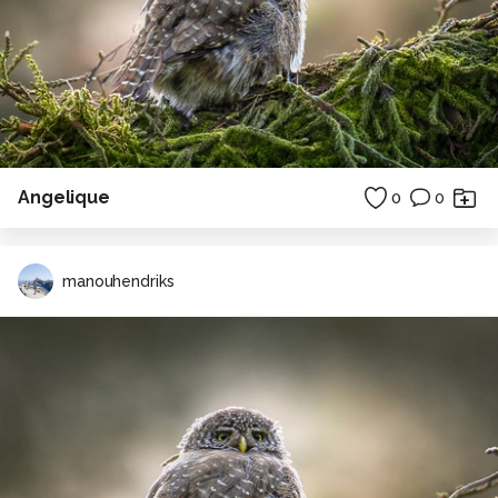
Angelique
0
0
manouhendriks