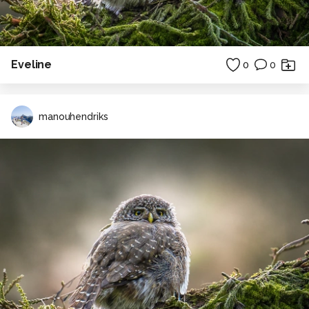
Eveline
0
0
manouhendriks