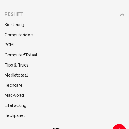
Adverteren
RESHIFT
Disclaimer
Kieskeurig
Gebruiksvoorwaarden
Computeridee
Partners
PCM
Help
Computer!Totaal
Contact
Tips & Trucs
Mediatotaal
Techcafe
MacWorld
Lifehacking
Techpanel
Gamer.nl