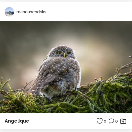
manouhendriks
Angelique
0
0