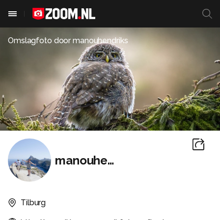
Omslagfoto door
manouhendriks
manouhendriks
Tilburg