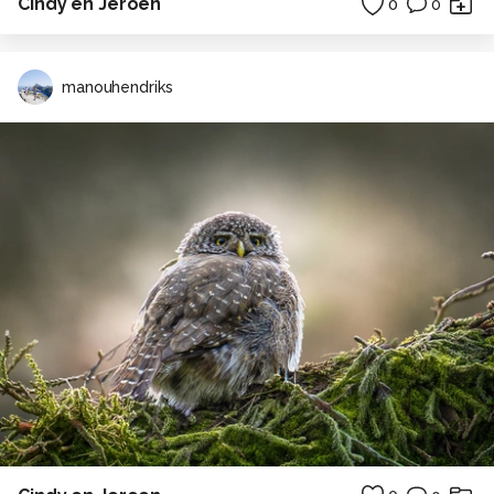
Cindy en Jeroen
0
0
manouhendriks