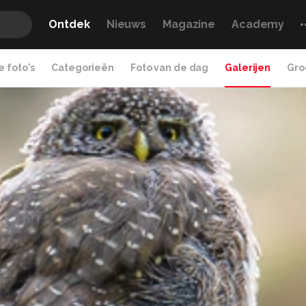
Ontdek
Nieuws
Magazine
Academy
 foto's
Categorieën
Foto van de dag
Galerijen
Gro