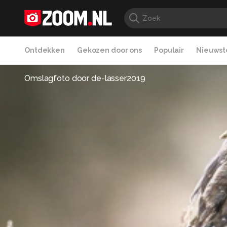
Ontdekken
Gekozen door ons
Populair
Nieuwste
Omslagfoto door
de-lasser2019