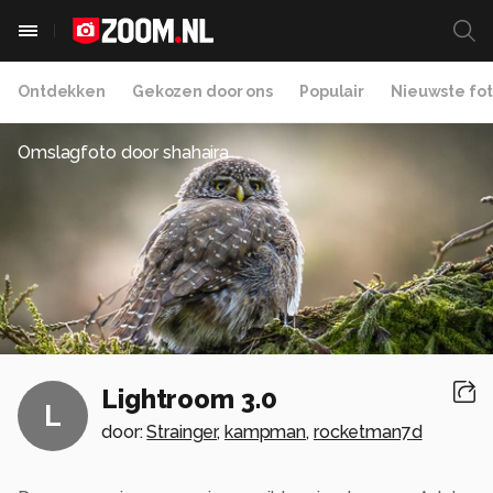
Ontdekken
Gekozen door ons
Populair
Nieuwste fot
Omslagfoto door
shahaira
Lightroom 3.0
L
door:
Strainger
,
kampman
,
rocketman7d