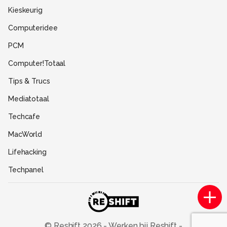
Disclaimer
Kieskeurig
Gebruiksvoorwaarden
Computeridee
Partners
PCM
Help
Computer!Totaal
Contact
Tips & Trucs
Mediatotaal
Techcafe
MacWorld
Lifehacking
Techpanel
Gamer.nl
Insidegamer.nl
Power Unlimited
© Reshift
2026
-
Werken bij Reshift
-