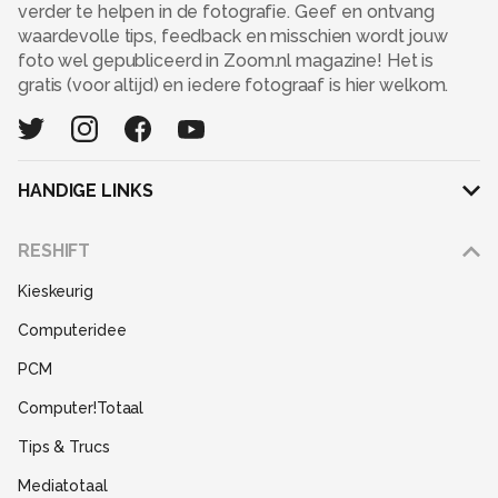
verder te helpen in de fotografie. Geef en ontvang
waardevolle tips, feedback en misschien wordt jouw
foto wel gepubliceerd in Zoom.nl magazine! Het is
gratis (voor altijd) en iedere fotograaf is hier welkom.
HANDIGE LINKS
Adverteren
RESHIFT
Disclaimer
Kieskeurig
Gebruiksvoorwaarden
Computeridee
Partners
PCM
Help
Computer!Totaal
Contact
Tips & Trucs
Mediatotaal