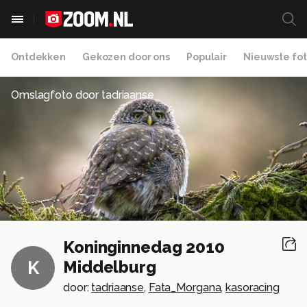
Ontdekken
Gekozen door ons
Populair
Nieuwste fot
Omslagfoto door
tadriaanse
Koninginnedag 2010
Middelburg
K
door:
tadriaanse
,
Fata_Morgana
,
kasoracing