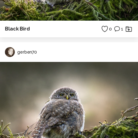
Black Bird
0
1
gerben70