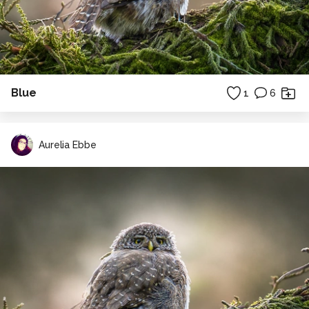
Blue
1
6
Aurelia Ebbe