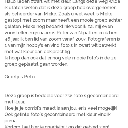
Hallo, leden zwart wit met kleur, Langs deze weg wilde
ik u laten weten dat ik deze groep heb overgenomen
als beheerder van Mieke. Zoals u wel weet is Mieke
gestopt met zoom maar heeft een mooie groep achter
gelaten, Mieke nog bedankt hiervoor. Ik zal mij even
voorstellen mijn naam is Peter van Nijnatten en ik ben
46 jaar. Ik ben lid van zoom vanaf 2007. Fotograferen is
1 van mijn hobby's en vind foto's in zwart wit bewerkt
met wat kleur dan ook prachtig.
Ik hoop dan ook dat er nog vele mooie foto’s in de ze
groep geplaatst gaan worden.
Groetjes Peter
Deze groep is bedoeld voor z.w. foto´s gecombineerd
met kleur.
Hoe je je combi´s maakt is aan jou, er is veel mogelijk!
Ook getinte foto´s gecombineerd met kleur vind ik
prima.
Kortom, laat hier je creativiteit op dat gebied zien!