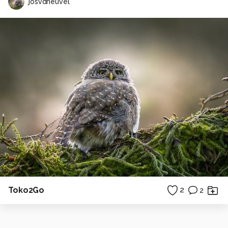
josvdheuvel
Toko2Go
2
2