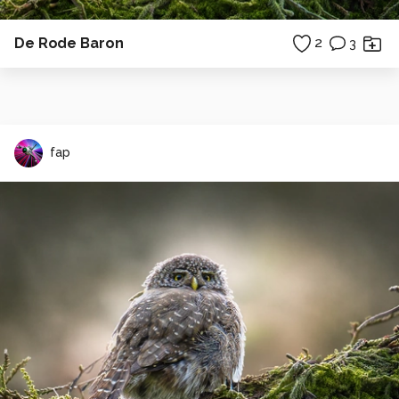
De Rode Baron
2
3
fap