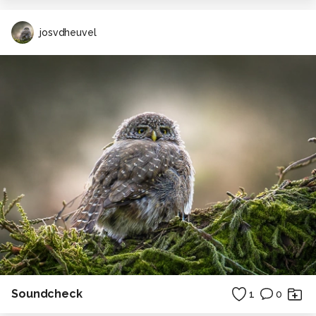
josvdheuvel
Soundcheck
1
0