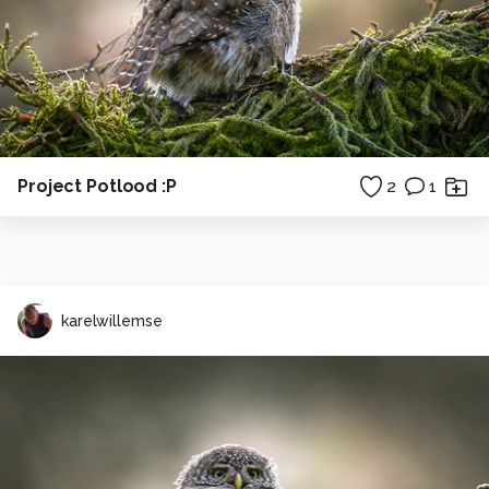
Project Potlood :P
2
1
karelwillemse