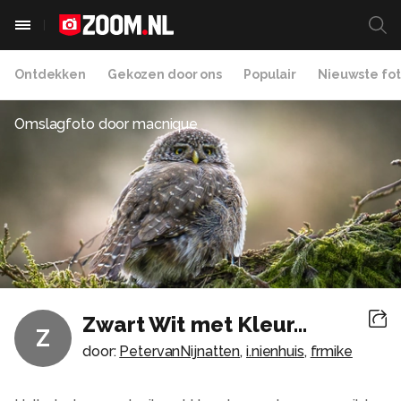
Ontdekken
Gekozen door ons
Populair
Nieuwste fot
Omslagfoto door
macnique
Zwart Wit met Kleur…
Z
door:
PetervanNijnatten
,
i.nienhuis
,
frmike