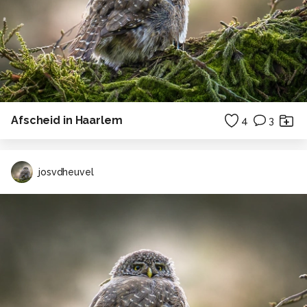
Afscheid in Haarlem
4
3
josvdheuvel