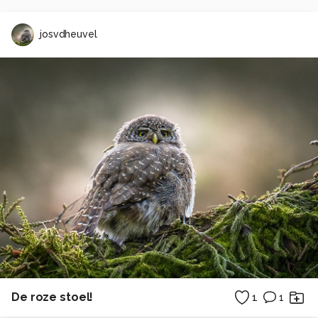
josvdheuvel
De roze stoel!
1
1