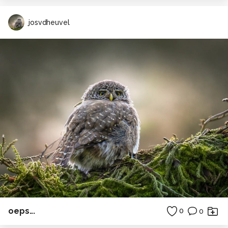
josvdheuvel
oeps...
0
0