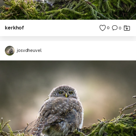
kerkhof
0
0
josvdheuvel