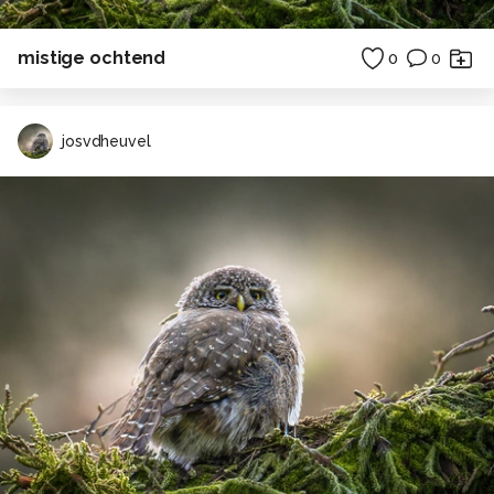
mistige ochtend
0
0
josvdheuvel