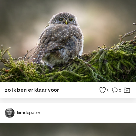
zo ik ben er klaar voor
0
0
kimdepater