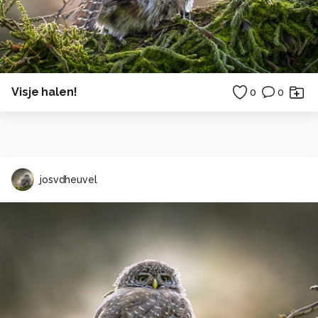
Visje halen!
0
0
josvdheuvel