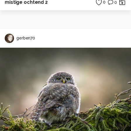
mistige ochtend 2
0
0
gerben70