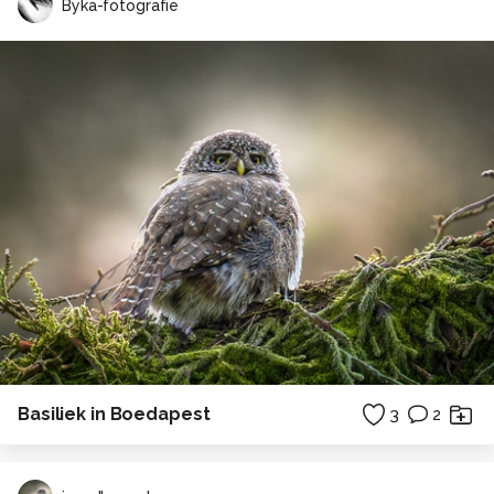
Byka-fotografie
Basiliek in Boedapest
3
2