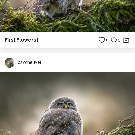
First Flowers II
0
0
josvdheuvel